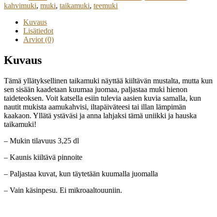
kahvimuki
,
muki
,
taikamuki
,
teemuki
Kuvaus
Lisätiedot
Arviot (0)
Kuvaus
Tämä yllätyksellinen taikamuki näyttää kiiltävän mustalta, mutta kun
sen sisään kaadetaan kuumaa juomaa, paljastaa muki hienon
taideteoksen. Voit katsella esiin tulevia aasien kuvia samalla, kun
nautit mukista aamukahvisi, iltapäiväteesi tai illan lämpimän
kaakaon. Yllätä ystäväsi ja anna lahjaksi tämä uniikki ja hauska
taikamuki!
– Mukin tilavuus 3,25 dl
– Kaunis kiiltävä pinnoite
– Paljastaa kuvat, kun täytetään kuumalla juomalla
– Vain käsinpesu. Ei mikroaaltouuniin.