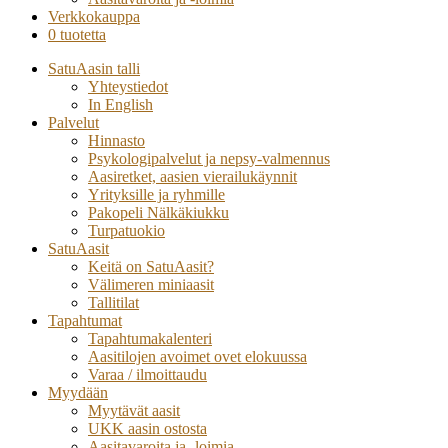
Verkkokauppa
0 tuotetta
SatuAasin talli
Yhteystiedot
In English
Palvelut
Hinnasto
Psykologipalvelut ja nepsy-valmennus
Aasiretket, aasien vierailukäynnit
Yrityksille ja ryhmille
Pakopeli Nälkäkiukku
Turpatuokio
SatuAasit
Keitä on SatuAasit?
Välimeren miniaasit
Tallitilat
Tapahtumat
Tapahtumakalenteri
Aasitilojen avoimet ovet elokuussa
Varaa / ilmoittaudu
Myydään
Myytävät aasit
UKK aasin ostosta
Aasitavaroita ja -loimia