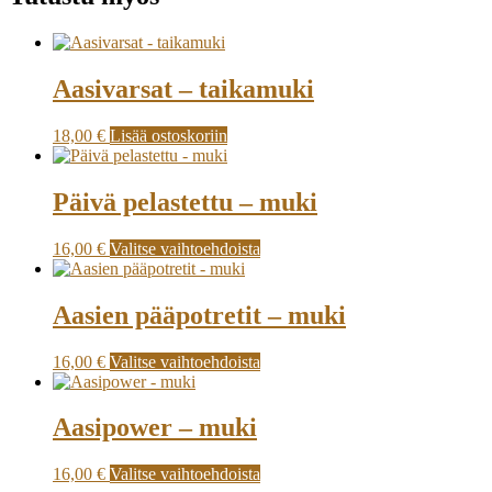
Aasivarsat – taikamuki
18,00
€
Lisää ostoskoriin
Päivä pelastettu – muki
16,00
€
Valitse vaihtoehdoista
Aasien pääpotretit – muki
16,00
€
Valitse vaihtoehdoista
Aasipower – muki
16,00
€
Valitse vaihtoehdoista