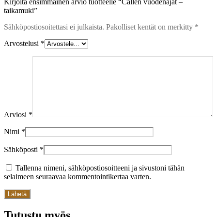
Kirjoita ensimmäinen arvio tuotteelle “Callen vuodenajat –
taikamuki”
Sähköpostiosoitettasi ei julkaista.
Pakolliset kentät on merkitty
*
Arvostelusi
*
Arviosi
*
Nimi
*
Sähköposti
*
Tallenna nimeni, sähköpostiosoitteeni ja sivustoni tähän
selaimeen seuraavaa kommentointikertaa varten.
Tutustu myös