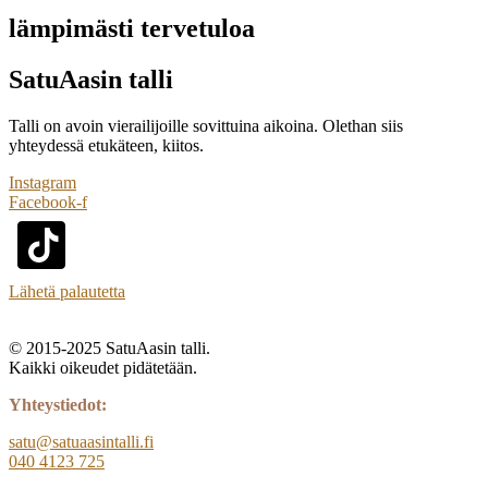
lämpimästi tervetuloa
SatuAasin talli
Talli on avoin vierailijoille sovittuina aikoina. Olethan siis
yhteydessä etukäteen, kiitos.
Instagram
Facebook-f
Lähetä palautetta
© 2015-2025 SatuAasin talli.
Kaikki oikeudet pidätetään.
Yhteystiedot:
satu@satuaasintalli.fi
040 4123 725