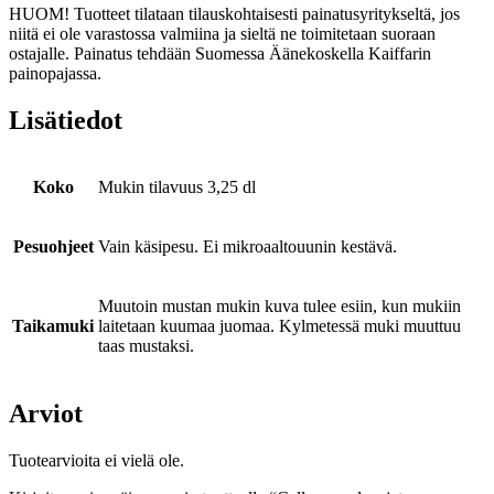
HUOM! Tuotteet tilataan tilauskohtaisesti painatusyritykseltä, jos
niitä ei ole varastossa valmiina ja sieltä ne toimitetaan suoraan
ostajalle. Painatus tehdään Suomessa Äänekoskella Kaiffarin
painopajassa.
Lisätiedot
Koko
Mukin tilavuus 3,25 dl
Pesuohjeet
Vain käsipesu. Ei mikroaaltouunin kestävä.
Muutoin mustan mukin kuva tulee esiin, kun mukiin
Taikamuki
laitetaan kuumaa juomaa. Kylmetessä muki muuttuu
taas mustaksi.
Arviot
Tuotearvioita ei vielä ole.