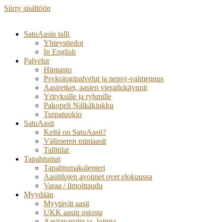
Siirry sisältöön
SatuAasin talli
Yhteystiedot
In English
Palvelut
Hinnasto
Psykologipalvelut ja nepsy-valmennus
Aasiretket, aasien vierailukäynnit
Yrityksille ja ryhmille
Pakopeli Nälkäkiukku
Turpatuokio
SatuAasit
Keitä on SatuAasit?
Välimeren miniaasit
Tallitilat
Tapahtumat
Tapahtumakalenteri
Aasitilojen avoimet ovet elokuussa
Varaa / ilmoittaudu
Myydään
Myytävät aasit
UKK aasin ostosta
Aasitavaroita ja -loimia