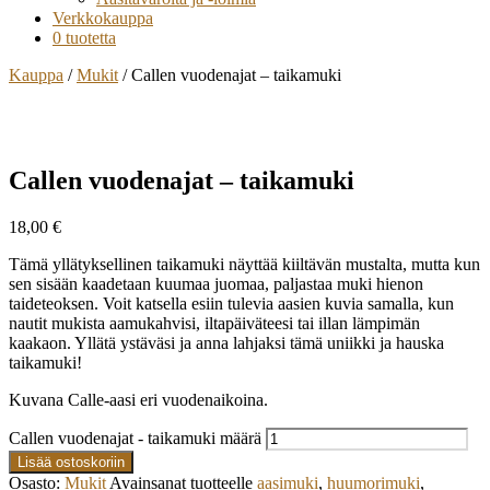
Verkkokauppa
0 tuotetta
Kauppa
/
Mukit
/ Callen vuodenajat – taikamuki
Callen vuodenajat – taikamuki
18,00
€
Tämä yllätyksellinen taikamuki näyttää kiiltävän mustalta, mutta kun
sen sisään kaadetaan kuumaa juomaa, paljastaa muki hienon
taideteoksen. Voit katsella esiin tulevia aasien kuvia samalla, kun
nautit mukista aamukahvisi, iltapäiväteesi tai illan lämpimän
kaakaon. Yllätä ystäväsi ja anna lahjaksi tämä uniikki ja hauska
taikamuki!
Kuvana Calle-aasi eri vuodenaikoina.
Callen vuodenajat - taikamuki määrä
Lisää ostoskoriin
Osasto:
Mukit
Avainsanat tuotteelle
aasimuki
,
huumorimuki
,