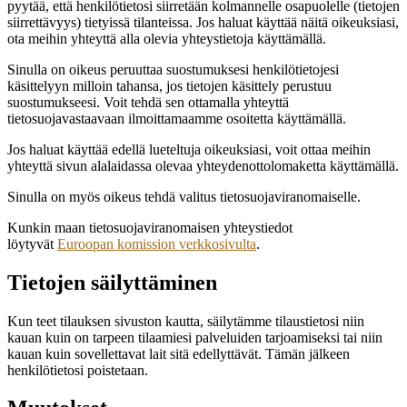
pyytää, että henkilötietosi siirretään kolmannelle osapuolelle (tietojen
siirrettävyys) tietyissä tilanteissa. Jos haluat käyttää näitä oikeuksiasi,
ota meihin yhteyttä alla olevia yhteystietoja käyttämällä.
Sinulla on oikeus peruuttaa suostumuksesi henkilötietojesi
käsittelyyn milloin tahansa, jos tietojen käsittely perustuu
suostumukseesi. Voit tehdä sen ottamalla yhteyttä
tietosuojavastaavaan ilmoittamaamme osoitetta käyttämällä.
Jos haluat käyttää edellä lueteltuja oikeuksiasi, voit ottaa meihin
yhteyttä sivun alalaidassa olevaa yhteydenottolomaketta käyttämällä.
Sinulla on myös oikeus tehdä valitus tietosuojaviranomaiselle.
Kunkin maan tietosuojaviranomaisen yhteystiedot
löytyvät
Euroopan komission verkkosivulta
.
Tietojen säilyttäminen
Kun teet tilauksen sivuston kautta, säilytämme tilaustietosi niin
kauan kuin on tarpeen tilaamiesi palveluiden tarjoamiseksi tai niin
kauan kuin sovellettavat lait sitä edellyttävät. Tämän jälkeen
henkilötietosi poistetaan.