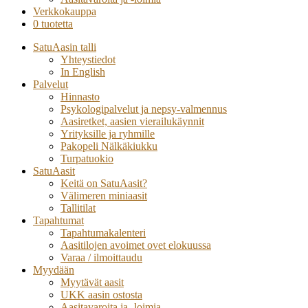
Verkkokauppa
0 tuotetta
SatuAasin talli
Yhteystiedot
In English
Palvelut
Hinnasto
Psykologipalvelut ja nepsy-valmennus
Aasiretket, aasien vierailukäynnit
Yrityksille ja ryhmille
Pakopeli Nälkäkiukku
Turpatuokio
SatuAasit
Keitä on SatuAasit?
Välimeren miniaasit
Tallitilat
Tapahtumat
Tapahtumakalenteri
Aasitilojen avoimet ovet elokuussa
Varaa / ilmoittaudu
Myydään
Myytävät aasit
UKK aasin ostosta
Aasitavaroita ja -loimia