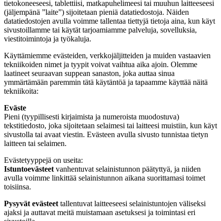
tietokoneeseesi, tablettiisi, matkapuhelimeesi tai muuhun laitteeseesi
(jäljempänä ”laite”) sijoitetaan pieniä datatiedostoja. Näiden
datatiedostojen avulla voimme tallentaa tiettyjä tietoja aina, kun käyt
sivustoillamme tai käytät tarjoamiamme palveluja, sovelluksia,
viestitoimintoja ja työkaluja.
Käyttämiemme evästeiden, verkkojäljitteiden ja muiden vastaavien
tekniikoiden nimet ja tyypit voivat vaihtua aika ajoin. Olemme
laatineet seuraavan suppean sanaston, joka auttaa sinua
ymmärtämään paremmin tätä käytäntöä ja tapaamme käyttää näitä
tekniikoita:
Eväste
Pieni (tyypillisesti kirjaimista ja numeroista muodostuva)
tekstitiedosto, joka sijoitetaan selaimesi tai laitteesi muistiin, kun käyt
sivustolla tai avaat viestin. Evästeen avulla sivusto tunnistaa tietyn
laitteen tai selaimen.
Evästetyyppejä on useita:
Istuntoevästeet
vanhentuvat selainistunnon päätyttyä, ja niiden
avulla voimme linkittää selainistunnon aikana suorittamasi toimet
toisiinsa.
Pysyvät evästeet
tallentuvat laitteeseesi selainistuntojen väliseksi
ajaksi ja auttavat meitä muistamaan asetuksesi ja toimintasi eri