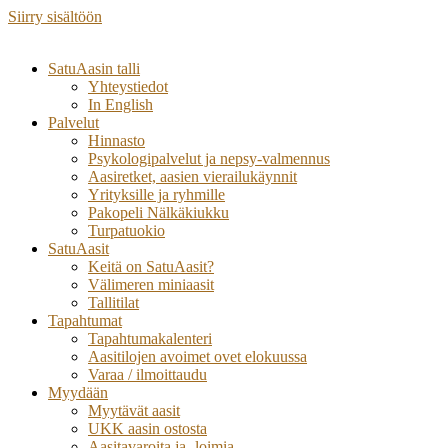
Siirry sisältöön
SatuAasin talli
Yhteystiedot
In English
Palvelut
Hinnasto
Psykologipalvelut ja nepsy-valmennus
Aasiretket, aasien vierailukäynnit
Yrityksille ja ryhmille
Pakopeli Nälkäkiukku
Turpatuokio
SatuAasit
Keitä on SatuAasit?
Välimeren miniaasit
Tallitilat
Tapahtumat
Tapahtumakalenteri
Aasitilojen avoimet ovet elokuussa
Varaa / ilmoittaudu
Myydään
Myytävät aasit
UKK aasin ostosta
Aasitavaroita ja -loimia