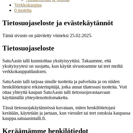
Verkkokauppa
0 tuotetta
Tietosuojaseloste ja evästekäytännöt
Tämä sivusto on päivitetty viimeksi 25.02.2025.
Tietosuojaseloste
SatuAasin talli kunnioittaa yksityisyyttäsi. Takaamme, että
yksityisyytesi on suojattu, kun käytät sivustoamme tai teet meiltä
verkkokauppatilauksen.
SatuAasin talli tarjoaa sinulle tuotteita ja palveluita ja on niiden
henkilötietojesi rekisterinpitäjä, jotka annat tilatessasi tuotteita. Voit
ottaa yhteyttä kaupan SatuAasin talli tietosuojavastaavaan
käyttämällä yhteydenottolomaketta.
Tässä tietosuojakäytännössä kuvataan, miten henkilötietojasi
kerätään, käytetään ja jaetaan, kun vierailet tai teet ostoksia kaupassa
kauppa.satuaasintalli.fi.
Keräämämme henkilötiedot