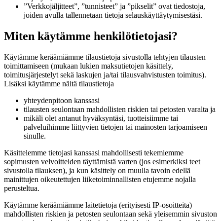
”Verkkojäljitteet”, ”tunnisteet” ja ”pikselit” ovat tiedostoja,
joiden avulla tallennetaan tietoja selauskäyttäytymisestäsi.
Miten käytämme henkilötietojasi?
Käytämme keräämiämme tilaustietoja sivustolla tehtyjen tilausten
toimittamiseen (mukaan lukien maksutietojen käsittely,
toimitusjärjestelyt sekä laskujen ja/tai tilausvahvistusten toimitus).
Lisäksi käytämme näitä tilaustietoja
yhteydenpitoon kanssasi
tilausten seulontaan mahdollisten riskien tai petosten varalta ja
mikäli olet antanut hyväksyntäsi, tuotteisiimme tai
palveluihimme liittyvien tietojen tai mainosten tarjoamiseen
sinulle.
Käsittelemme tietojasi kanssasi mahdollisesti tekemiemme
sopimusten velvoitteiden täyttämistä varten (jos esimerkiksi teet
sivustolla tilauksen), ja kun käsittely on muulla tavoin edellä
mainittujen oikeutettujen liiketoiminnallisten etujemme nojalla
perusteltua.
Käytämme keräämiämme laitetietoja (erityisesti IP-osoitteita)
mahdollisten riskien ja petosten seulontaan sekä yleisemmin sivuston