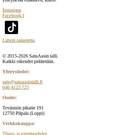
Instagram
Facebook-f
Lähetä palautetta
© 2015-2026 SatuAasin talli.
Kaikki oikeudet pidätetään.
Yhteystiedot:
satu@satuaasintalli.fi
040 4123 725
Osoite:
Tevännön pikatie 191
12750 Pilpala (Loppi)
Verkkokauppa:
Tilaus- ja toimitusehdot