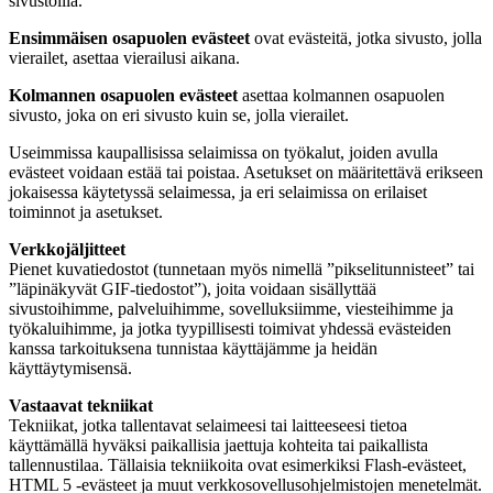
sivustoilla.
Ensimmäisen osapuolen evästeet
ovat evästeitä, jotka sivusto, jolla
vierailet, asettaa vierailusi aikana.
Kolmannen osapuolen evästeet
asettaa kolmannen osapuolen
sivusto, joka on eri sivusto kuin se, jolla vierailet.
Useimmissa kaupallisissa selaimissa on työkalut, joiden avulla
evästeet voidaan estää tai poistaa. Asetukset on määritettävä erikseen
jokaisessa käytetyssä selaimessa, ja eri selaimissa on erilaiset
toiminnot ja asetukset.
Verkkojäljitteet
Pienet kuvatiedostot (tunnetaan myös nimellä ”pikselitunnisteet” tai
”läpinäkyvät GIF-tiedostot”), joita voidaan sisällyttää
sivustoihimme, palveluihimme, sovelluksiimme, viesteihimme ja
työkaluihimme, ja jotka tyypillisesti toimivat yhdessä evästeiden
kanssa tarkoituksena tunnistaa käyttäjämme ja heidän
käyttäytymisensä.
Vastaavat tekniikat
Tekniikat, jotka tallentavat selaimeesi tai laitteeseesi tietoa
käyttämällä hyväksi paikallisia jaettuja kohteita tai paikallista
tallennustilaa. Tällaisia tekniikoita ovat esimerkiksi Flash-evästeet,
HTML 5 ‑evästeet ja muut verkkosovellusohjelmistojen menetelmät.