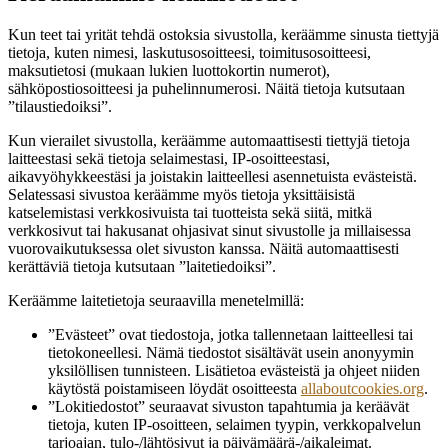
Kun teet tai yrität tehdä ostoksia sivustolla, keräämme sinusta tiettyjä
tietoja, kuten nimesi, laskutusosoitteesi, toimitusosoitteesi,
maksutietosi (mukaan lukien luottokortin numerot),
sähköpostiosoitteesi ja puhelinnumerosi. Näitä tietoja kutsutaan
”tilaustiedoiksi”.
Kun vierailet sivustolla, keräämme automaattisesti tiettyjä tietoja
laitteestasi sekä tietoja selaimestasi, IP-osoitteestasi,
aikavyöhykkeestäsi ja joistakin laitteellesi asennetuista evästeistä.
Selatessasi sivustoa keräämme myös tietoja yksittäisistä
katselemistasi verkkosivuista tai tuotteista sekä siitä, mitkä
verkkosivut tai hakusanat ohjasivat sinut sivustolle ja millaisessa
vuorovaikutuksessa olet sivuston kanssa. Näitä automaattisesti
kerättäviä tietoja kutsutaan ”laitetiedoiksi”.
Keräämme laitetietoja seuraavilla menetelmillä:
”Evästeet” ovat tiedostoja, jotka tallennetaan laitteellesi tai
tietokoneellesi. Nämä tiedostot sisältävät usein anonyymin
yksilöllisen tunnisteen. Lisätietoa evästeistä ja ohjeet niiden
käytöstä poistamiseen löydät osoitteesta
allaboutcookies.org
.
”Lokitiedostot” seuraavat sivuston tapahtumia ja keräävät
tietoja, kuten IP-osoitteen, selaimen tyypin, verkkopalvelun
tarjoajan, tulo-/lähtösivut ja päivämäärä-/aikaleimat.