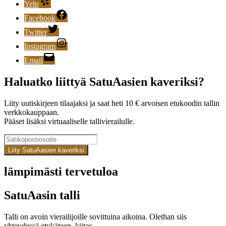
Yelp
Facebook
Twitter
Instagram
Email
Haluatko liittyä SatuAasien kaveriksi?
Liity uutiskirjeen tilaajaksi ja saat heti 10 € arvoisen etukoodin tallin
verkkokauppaan.
Pääset lisäksi virtuaaliselle tallivierailulle.
Liity SatuAasien kaveriksi
lämpimästi tervetuloa
SatuAasin talli
Talli on avoin vierailijoille sovittuina aikoina. Olethan siis
yhteydessä etukäteen, kiitos.