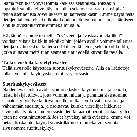
Nämä tekniikat voivat toimia kaikissa selaimissa. Joissakin
tapauksissa niitä ei voi täysin hallita selaimessa, vaan tämä pitää
tehdä asennetusta sovelluksesta tai laitteesta käsin. Emme käytä näitä
tietojen tallentamistekniikoita kohdennettujen mainosten esittämiseen
sinulle sivustoillamme emmekä muualla.
Käytännöissämme termeillä ”evästeet” ja ”vastaavat tekniikat”
voidaan viitata kaikkiin tekniikoihin, joiden avulla voimme tallentaa
tietoja selaimeesi tai laitteeseesi tai kerätä tietoa, sekä tekniikoihin,
jotka auttavat meitä tunnistamaan sinut edellä kuvatulla tavalla.
Tällä sivustolla käytetyt evästeet
Tällä sivustolla käytetään suorituskykyevästeitä. Alla on lisätietoja
tällä sivustolla käytetyistä suorituskykyevästeistä.
Suorituskykyevästeet
Näiden evästeiden avulla voimme laskea käyntimääriä ja seurata,
mistä kävijät tulevat, jotta voimme mitata ja parantaa sivustomme
suorituskykyä. Ne kertovat meille, mitkä sivut ovat suosittuja ja
vähemmän suosittuja, ja osoittavat, kuinka vierailijat liikkuvat
sivustolla. Kaikki näiden evästeiden keräämät tiedot kootaan yhteen,
joten ne ovat nimettömiä. Jos et hyväksy näitä evästeitä, emme voi
tietää, koska olet käynyt sivustollamme, emmekä voi seurata
sivustomme suorituskykyä.