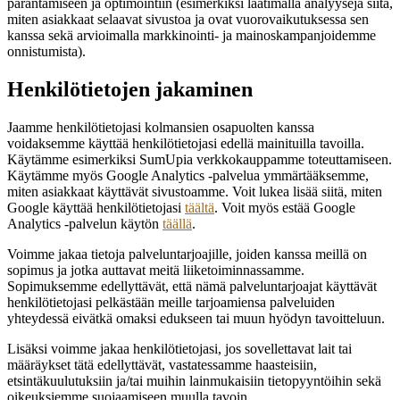
parantamiseen ja optimointiin (esimerkiksi laatimalla analyysejä siitä,
miten asiakkaat selaavat sivustoa ja ovat vuorovaikutuksessa sen
kanssa sekä arvioimalla markkinointi- ja mainoskampanjoidemme
onnistumista).
Henkilötietojen jakaminen
Jaamme henkilötietojasi kolmansien osapuolten kanssa
voidaksemme käyttää henkilötietojasi edellä mainituilla tavoilla.
Käytämme esimerkiksi SumUpia verkkokauppamme toteuttamiseen.
Käytämme myös Google Analytics ‑palvelua ymmärtääksemme,
miten asiakkaat käyttävät sivustoamme. Voit lukea lisää siitä, miten
Google käyttää henkilötietojasi
täältä
. Voit myös estää Google
Analytics ‑palvelun käytön
täällä
.
Voimme jakaa tietoja palveluntarjoajille, joiden kanssa meillä on
sopimus ja jotka auttavat meitä liiketoiminnassamme.
Sopimuksemme edellyttävät, että nämä palveluntarjoajat käyttävät
henkilötietojasi pelkästään meille tarjoamiensa palveluiden
yhteydessä eivätkä omaksi edukseen tai muun hyödyn tavoitteluun.
Lisäksi voimme jakaa henkilötietojasi, jos sovellettavat lait tai
määräykset tätä edellyttävät, vastatessamme haasteisiin,
etsintäkuulutuksiin ja/tai muihin lainmukaisiin tietopyyntöihin sekä
oikeuksiemme suojaamiseen muulla tavoin.