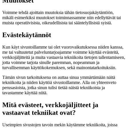
Muutokset
Voimme tehdä ajoittain muutoksia tähän tietosuojakäytäntöön,
mikäli esimerkiksi muutokset toiminnassamme niin edellyttävät tai
muista operatiivisista, oikeudellisista tai sääntelyllisistä syistä.
Evästekäytännöt
Kun käyt sivustoillamme tai olet vuorovaikutuksessa niiden kanssa,
me tai valtuutetut palveluntarjoajamme voimme käyttää evästeitä,
verkkojäljitteitä ja muita vastaavia tekniikoita tietojen tallentamiseen,
jotta voimme tarjota sinulle paremman, nopeamman ja
turvallisemman käyttökokemuksen, sekä mainontatarkoituksiin.
Tämän sivun tarkoituksena on auttaa sinua ymmärtämään näitä
tekniikoita ja niiden käyttöä sivustoillamme. Alla on yhteenveto
perusasioista, jotka sinun tulisi tietää näistä tekniikoista ja
tavastamme käyttää niitä.
Mitä evästeet, verkkojäljitteet ja
vastaavat tekniikat ovat?
Useimpien sivustojen tavoin mekin käytämme tekniikoita, joissa