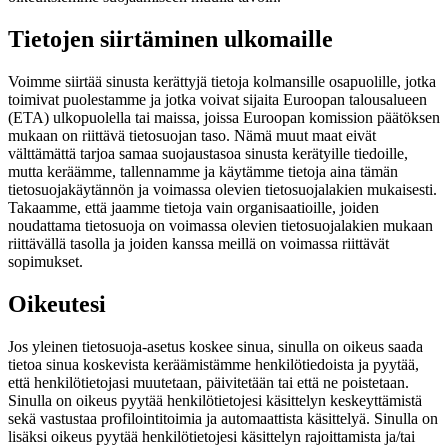
Tietojen siirtäminen ulkomaille
Voimme siirtää sinusta kerättyjä tietoja kolmansille osapuolille, jotka
toimivat puolestamme ja jotka voivat sijaita Euroopan talousalueen
(ETA) ulkopuolella tai maissa, joissa Euroopan komission päätöksen
mukaan on riittävä tietosuojan taso. Nämä muut maat eivät
välttämättä tarjoa samaa suojaustasoa sinusta kerätyille tiedoille,
mutta keräämme, tallennamme ja käytämme tietoja aina tämän
tietosuojakäytännön ja voimassa olevien tietosuojalakien mukaisesti.
Takaamme, että jaamme tietoja vain organisaatioille, joiden
noudattama tietosuoja on voimassa olevien tietosuojalakien mukaan
riittävällä tasolla ja joiden kanssa meillä on voimassa riittävät
sopimukset.
Oikeutesi
Jos yleinen tietosuoja-asetus koskee sinua, sinulla on oikeus saada
tietoa sinua koskevista keräämistämme henkilötiedoista ja pyytää,
että henkilötietojasi muutetaan, päivitetään tai että ne poistetaan.
Sinulla on oikeus pyytää henkilötietojesi käsittelyn keskeyttämistä
sekä vastustaa profilointitoimia ja automaattista käsittelyä. Sinulla on
lisäksi oikeus pyytää henkilötietojesi käsittelyn rajoittamista ja/tai