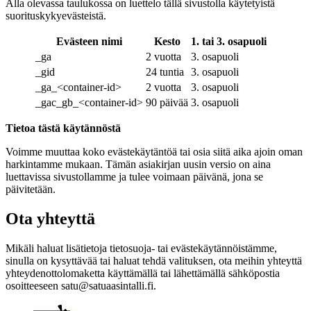
Alla olevassa taulukossa on luettelo tällä sivustolla käytetyistä
suorituskykyevästeistä.
Evästeen nimi
Kesto
1. tai 3. osapuoli
_ga
2 vuotta
3. osapuoli
_gid
24 tuntia
3. osapuoli
_ga_<container-id>
2 vuotta
3. osapuoli
_gac_gb_<container-id>
90 päivää
3. osapuoli
Tietoa tästä käytännöstä
Voimme muuttaa koko evästekäytäntöä tai osia siitä aika ajoin oman
harkintamme mukaan. Tämän asiakirjan uusin versio on aina
luettavissa sivustollamme ja tulee voimaan päivänä, jona se
päivitetään.
Ota yhteyttä
Mikäli haluat lisätietoja tietosuoja- tai evästekäytännöistämme,
sinulla on kysyttävää tai haluat tehdä valituksen, ota meihin yhteyttä
yhteydenottolomaketta käyttämällä tai lähettämällä sähköpostia
osoitteeseen satu@satuaasintalli.fi.