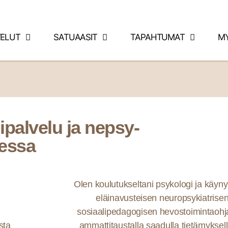
VELUT
SATUAASIT
TAPAHTUMAT
M
palvelu ja nepsy-
essa
Olen koulutukseltani psykologi ja käyn
eläinavusteisen neuropsykiatrise
sosiaalipedagogisen hevostoimintaohja
sta
ammattitaustalla saadulla tietämyksel