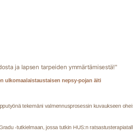
dosta ja lapsen tarpeiden ymmärtämisestä!"
n ulkomaalaistaustaisen nepsy-pojan äiti
opputyönä tekemäni valmennusprosessin kuvaukseen oheise
radu -tutkielmaan, jossa tutkin HUS:n ratsastusterapiatal