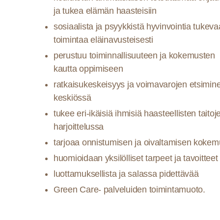
ja tukea elämän haasteisiin
sosiaalista ja psyykkistä hyvinvointia tukeva
toimintaa eläinavusteisesti
perustuu toiminnallisuuteen ja kokemusten
kautta oppimiseen
ratkaisukeskeisyys ja voimavarojen etsimin
keskiössä
tukee eri-ikäisiä ihmisiä haasteellisten taitoj
harjoittelussa
tarjoaa onnistumisen ja oivaltamisen kokem
huomioidaan yksilölliset tarpeet ja tavoitteet
luottamuksellista ja salassa pidettävää
Green Care- palveluiden toimintamuoto.