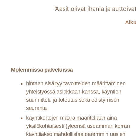
"Aasit olivat ihania ja auttoi
Aik
Molemmissa palveluissa
hintaan sisältyy tavoitteiden määrittäminen
yhteistyössä asiakkaan kanssa, käyntien
suunnittelu ja toteutus sekä edistymisen
seuranta
käyntikertojen määrä määritellään aina
yksilökohtaisesti (yleensä useamman kerran
käyntijakso mahdollistaa paremmin uusien