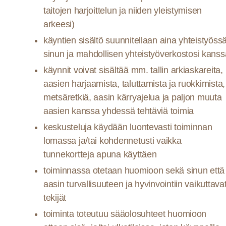
taitojen harjoittelun ja niiden yleistymisen
arkeesi)
käyntien sisältö suunnitellaan aina yhteistyöss
sinun ja mahdollisen yhteistyöverkostosi kanss
käynnit voivat sisältää mm. tallin arkiaskareita,
aasien harjaamista, taluttamista ja ruokkimista,
metsäretkiä, aasin kärryajelua ja paljon muuta
aasien kanssa yhdessä tehtäviä toimia
keskusteluja käydään luontevasti toiminnan
lomassa ja/tai kohdennetusti vaikka
tunnekortteja apuna käyttäen
toiminnassa otetaan huomioon sekä sinun että
aasin turvallisuuteen ja hyvinvointiin vaikuttava
tekijät
toiminta toteutuu sääolosuhteet huomioon