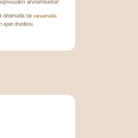
sopivuuden arvioimiseksi!
ä ottamalla tai
varaamalla
ajan itsellesi.