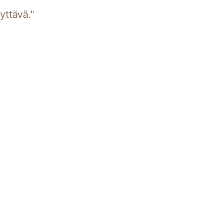
yttävä."