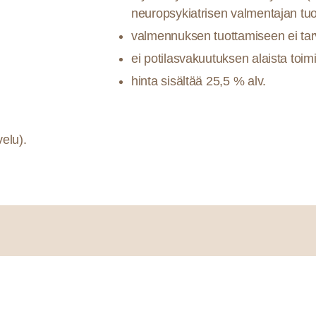
neuropsykiatrisen valmentajan tu
valmennuksen tuottamiseen ei tarvit
ei potilasvakuutuksen alaista toim
hinta sisältää 25,5 % alv.
elu).