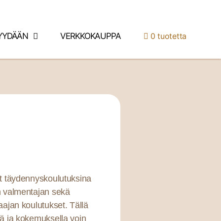
YYDÄÄN
VERKKOKAUPPA
0 tuotetta
yt täydennyskoulutuksina
n valmentajan sekä
ajan koulutukset. Tällä
lä ja kokemuksella voin