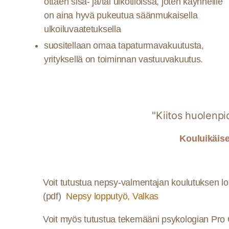
ottaen sisä- ja/tai ulkotiloissa, joten käynneille
on aina hyvä pukeutua säänmukaisella
ulkoiluvaatetuksella
suositellaan omaa tapaturmavakuutusta,
y
rityksellä on toiminnan vastuuvakuutus.
"Kiitos huolenpi
Kouluikäise
Voit tutustua n
epsy-valmentajan koulutuksen l
(pdf)
Nepsy lopputyö, Valkas
Voit myös tutustua tekemääni psykologian Pro G