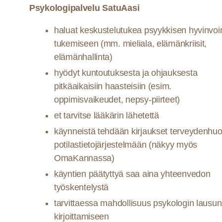
Psykologipalvelu SatuAasi
haluat keskustelutukea psyykkisen hyvinvoi
tukemiseen (mm. mieliala, elämänkriisit,
elämänhallinta)
hyödyt kuntoutuksesta ja ohjauksesta
pitkäaikaisiin haasteisiin (esim.
oppimisvaikeudet, nepsy-piirteet)
et tarvitse lääkärin lähetettä
käynneistä tehdään kirjaukset terveydenhuo
potilastietojärjestelmään (näkyy myös
OmaKannassa)
käyntien päätyttyä saa aina yhteenvedon
työskentelystä
tarvittaessa mahdollisuus psykologin lausu
kirjoittamiseen