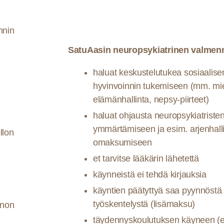
nnin
SatuAasin neuropsykiatrinen valmen
haluat keskustelutukea sosiaalise
hyvinvoinnin tukemiseen
(mm. miel
elämänhallinta, nepsy-piirteet)
haluat ohjausta neuropsykiatristen
ymmärtämiseen ja esim. arjenhall
llon
omaksumiseen
et tarvitse lääkärin lähetettä
käynneistä ei tehdä kirjauksia
käyntien päätyttyä saa pyynnöst
työskentelystä (lisämaksu)
nnon
täydennyskoulutuksen käyneen (e