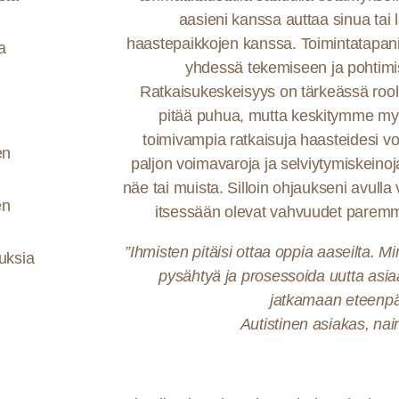
aasieni kanssa auttaa sinua tai 
haastepaikkojen kanssa. Toimintatapani 
a
yhdessä tekemiseen ja pohtimi
Ratkaisukeskeisyys on tärkeässä rooli
pitää puhua, mutta keskitymme m
toimivampia ratkaisuja haasteidesi voi
en
paljon voimavaroja ja selviytymiskeinoja,
näe tai muista. Silloin ohjaukseni avull
en
itsessään olevat vahvuudet paremmin
”Ihmisten pitäisi ottaa oppia aaseilta. Mi
uksia
pysähtyä ja prosessoida uutta asi
jatkamaan eteenpä
Autistinen asiakas, nai