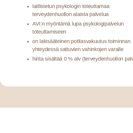
laillistetun psykologin toteuttamaa
terveydenhuollon alaista palvelua
AVI:n myöntämä lupa psykologipalvelun
toteuttamiseen
on lakisääteinen potilasvakuutus toiminnan
yhteydessä sattuvien vahinkojen varalle
hinta sisältää 0 % alv (terveydenhuollon palv