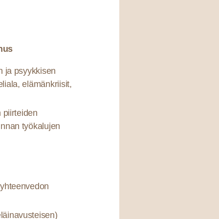
nus
n ja psyykkisen
iala, elämänkriisit,
 piirteiden
innan työkalujen
ä yhteenvedon
läinavusteisen)