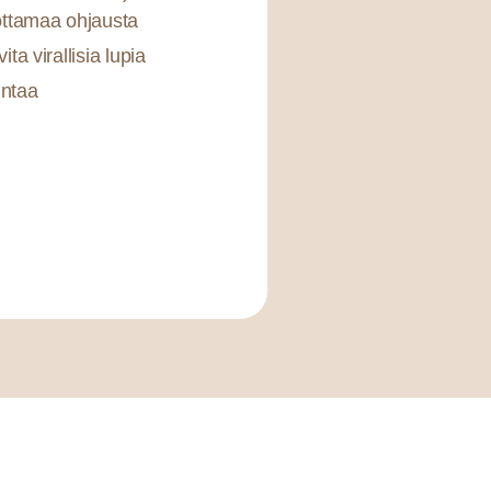
ottamaa ohjausta
a virallisia lupia
intaa