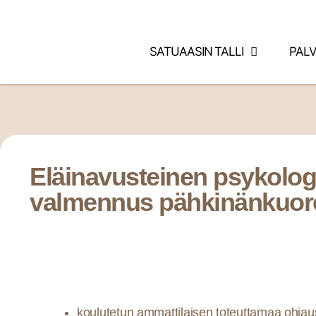
SATUAASIN TALLI
PAL
Eläinavusteinen psykologi
valmennus pähkinänkuor
koulutetun ammattilaisen toteuttamaa ohjau