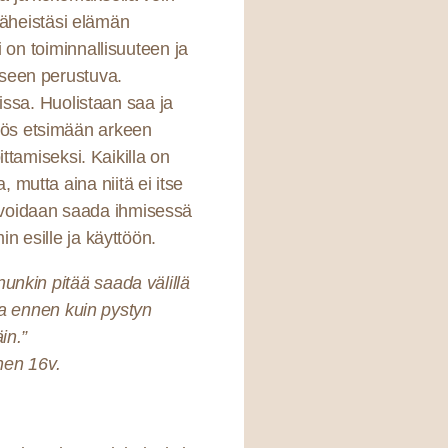
läheistäsi elämän
on toiminnallisuuteen ja
seen perustuva.
ssa. Huolistaan saa ja
yös etsimään arkeen
ttamiseksi. Kaikilla on
 mutta aina niitä ei itse
a voidaan saada ihmisessä
 esille ja käyttöön.
nunkin pitää saada välillä
aa ennen kuin pystyn
in.”
nen 16v.