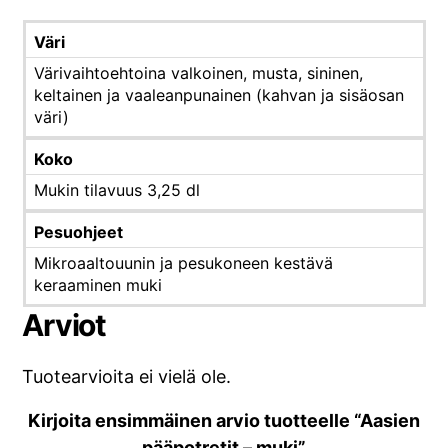
Väri
Värivaihtoehtoina valkoinen, musta, sininen,
keltainen ja vaaleanpunainen (kahvan ja sisäosan
väri)
Koko
Mukin tilavuus 3,25 dl
Pesuohjeet
Mikroaaltouunin ja pesukoneen kestävä
keraaminen muki
Arviot
Tuotearvioita ei vielä ole.
Kirjoita ensimmäinen arvio tuotteelle “Aasien
pääpotretit – muki”