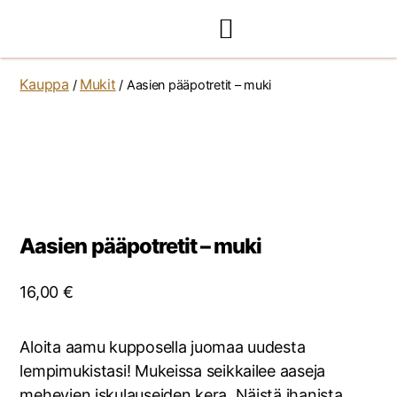
Kauppa
Mukit
/
/ Aasien pääpotretit – muki
Aasien pääpotretit – muki
16,00
€
Aloita aamu kupposella juomaa uudesta
lempimukistasi! Mukeissa seikkailee aaseja
mehevien iskulauseiden kera. Näistä ihanista