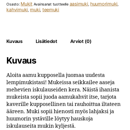
Mukit
aasimuki
huumorimuki
Osasto:
Avainsanat tuotteelle
,
,
kahvimuki
muki
teemuki
,
,
Kuvaus
Lisätiedot
Arviot (0)
Kuvaus
Aloita aamu kupposella juomaa uudesta
lempimukistasi! Mukeissa seikkailee aaseja
mehevien iskulauseiden kera. Näistä ihanista
mukeista sopii juoda aamukahvit itse, tarjota
kaverille kupposellinen tai rauhoittua iltateen
ääreen. Muki sopii hienosti myös lahjaksi ja
huumorin ystäville löytyy hauskoja
iskulauseita mukin kyljestä.