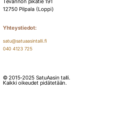
Tevännön pikatie 191
12750 Pilpala (Loppi)
Yhteystiedot:
satu@satuaasintalli.fi
040 4123 725
© 2015-2025 SatuAasin talli.
Kaikki oikeudet pidätetään.