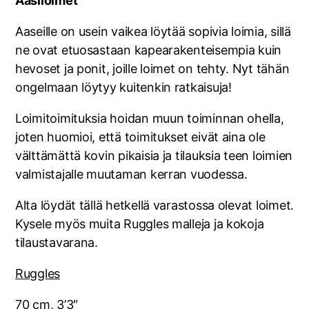
Aasiloimet
Aaseille on usein vaikea löytää sopivia loimia, sillä
ne ovat etuosastaan kapearakenteisempia kuin
hevoset ja ponit, joille loimet on tehty. Nyt tähän
ongelmaan löytyy kuitenkin ratkaisuja!
Loimitoimituksia hoidan muun toiminnan ohella,
joten huomioi, että toimitukset eivät aina ole
välttämättä kovin pikaisia ja tilauksia teen loimien
valmistajalle muutaman kerran vuodessa.
Alta löydät tällä hetkellä varastossa olevat loimet.
Kysele myös muita Ruggles malleja ja kokoja
tilaustavarana.
Ruggles
70 cm,
3’3″