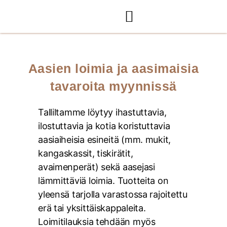
Aasien loimia ja aasimaisia
tavaroita myynnissä
Talliltamme löytyy ihastuttavia,
ilostuttavia ja kotia koristuttavia
aasiaiheisia esineitä (mm. mukit,
kangaskassit, tiskirätit,
avaimenperät) sekä aasejasi
lämmittäviä loimia. Tuotteita on
yleensä tarjolla varastossa rajoitettu
erä tai yksittäiskappaleita.
Loimitilauksia tehdään myös