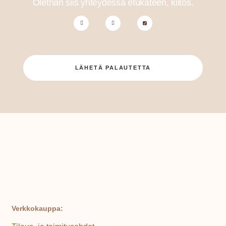
Olethan siis yhteydessä etukäteen, kiitos.
LÄHETÄ PALAUTETTA
Verkkokauppa: