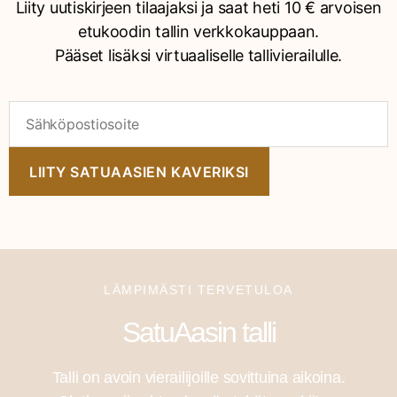
Liity uutiskirjeen tilaajaksi ja saat heti 10 € arvoisen
etukoodin tallin verkkokauppaan.
Pääset lisäksi virtuaaliselle tallivierailulle.
LIITY SATUAASIEN KAVERIKSI
LÄMPIMÄSTI TERVETULOA
SatuAasin talli
Talli on avoin vierailijoille sovittuina aikoina.