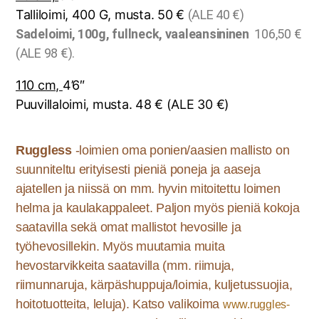
Talliloimi, 400 G, musta. 50 €
(ALE 40 €)
Sadeloimi, 100g, fullneck, vaaleansininen
106,50 €
(ALE 98 €).
110 cm,
4’6″
Puuvillaloimi, musta. 48 €
(ALE 30 €)
Ruggless
-loimien oma ponien/aasien mallisto on
suunniteltu erityisesti pieniä poneja ja aaseja
ajatellen ja niissä on mm. hyvin mitoitettu loimen
helma ja kaulakappaleet. Paljon myös pieniä kokoja
saatavilla sekä omat mallistot hevosille ja
työhevosillekin. Myös muutamia muita
hevostarvikkeita saatavilla (mm. riimuja,
riimunnaruja, kärpäshuppuja/loimia, kuljetussuojia,
hoitotuotteita, leluja). Katso valikoima
www.ruggles-