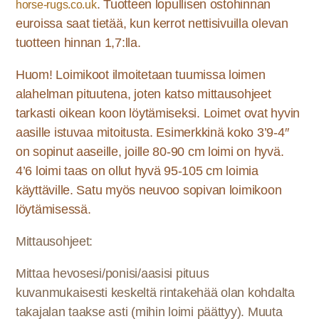
. Tuotteen lopullisen ostohinnan
horse-rugs.co.uk
euroissa saat tietää, kun kerrot nettisivuilla olevan
tuotteen hinnan 1,7:lla.
Huom! Loimikoot ilmoitetaan tuumissa loimen
alahelman pituutena, joten katso mittausohjeet
tarkasti oikean koon löytämiseksi. Loimet ovat hyvin
aasille istuvaa mitoitusta. Esimerkkinä koko 3’9-4″
on sopinut aaseille, joille 80-90 cm loimi on hyvä.
4’6 loimi taas on ollut hyvä 95-105 cm loimia
käyttäville. Satu myös neuvoo sopivan loimikoon
löytämisessä.
Mittausohjeet:
Mittaa hevosesi/ponisi/aasisi pituus
kuvanmukaisesti keskeltä rintakehää olan kohdalta
takajalan taakse asti (mihin loimi päättyy). Muuta