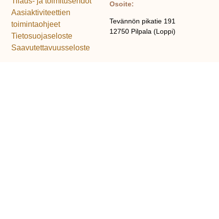
Tilaus- ja toimitusehdot
Osoite:
Aasiaktiviteettien
Tevännön pikatie 191
toimintaohjeet
12750 Pilpala (Loppi)
Tietosuojaseloste
Saavutettavuusseloste
Yhteystiedot: