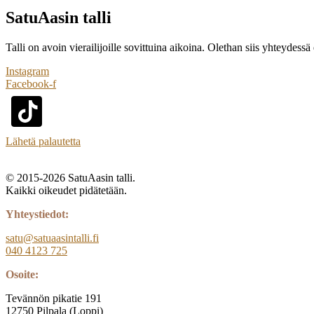
SatuAasin talli
Talli on avoin vierailijoille sovittuina aikoina. Olethan siis yhteydessä 
Instagram
Facebook-f
Lähetä palautetta
© 2015-2026 SatuAasin talli.
Kaikki oikeudet pidätetään.
Yhteystiedot:
satu@satuaasintalli.fi
040 4123 725
Osoite:
Tevännön pikatie 191
12750 Pilpala (Loppi)