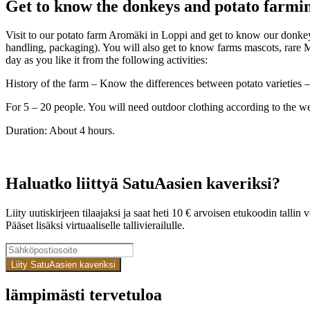
Get to know the donkeys and potato farmi
Visit to our potato farm Aromäki in Loppi and get to know our donkeys
handling, packaging). You will also get to know farms mascots, rare
day as you like it from the following activities:
History of the farm – Know the differences between potato varieties 
For 5 – 20 people. You will need outdoor clothing according to the w
Duration: About 4 hours.
Haluatko liittyä SatuAasien kaveriksi?
Liity uutiskirjeen tilaajaksi ja saat heti 10 € arvoisen etukoodin talli
Pääset lisäksi virtuaaliselle tallivierailulle.
Liity SatuAasien kaveriksi
lämpimästi tervetuloa