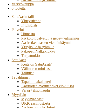
Verkkokauppa
0 tuotetta
SatuAasin talli
Yhteystiedot
In English
Palvelut
Hinnasto
Psykologipalvelut ja nepsy-valmennus
Aasiretket, aasien vierailukäynnit
Yrityksille ja ryhmille
Pakopeli Nälkäkiukku
Turpatuokio
SatuAasit
Keitä on SatuAasit?
Välimeren miniaasit
Tallitilat
Tapahtumat
Tapahtumakalenteri
Aasitilojen avoimet ovet elokuussa
Varaa / ilmoittaudu
Myydään
Myytävät aasit
UKK aasin ostosta
Aasitavaroita ja -loimia