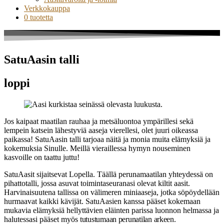
Verkkokauppa
0 tuotetta
SatuAasin talli
loppi
Jos kaipaat maatilan rauhaa ja metsäluontoa ympärillesi sekä
lempein katsein lähestyviä aaseja vierellesi, olet juuri oikeassa
paikassa! SatuAasin talli tarjoaa näitä ja monia muita elämyksiä ja
kokemuksia Sinulle. Meillä vieraillessa hymyn nouseminen
kasvoille on taattu juttu!
SatuAasit sijaitsevat Lopella. Täällä perunamaatilan yhteydessä on
pihattotalli, jossa asuvat toimintaseuranasi olevat kiltit aasit.
Harvinaisuutena tallissa on välimeren miniaaseja, jotka söpöydellään
hurmaavat kaikki kävijät. SatuAasien kanssa pääset kokemaan
mukavia elämyksiä hellyttävien eläinten parissa luonnon helmassa ja
halutessasi pääset myös
tutustumaan
perunatilan arkeen.