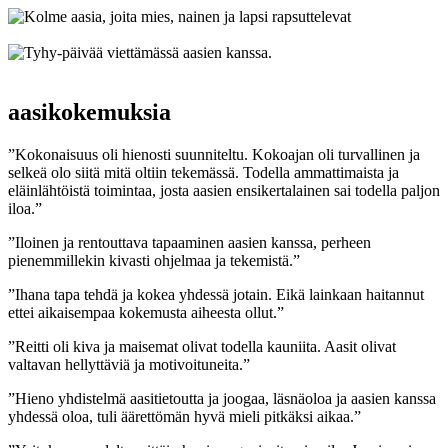
aasikokemuksia
”Kokonaisuus oli hienosti suunniteltu. Kokoajan oli turvallinen ja
selkeä olo siitä mitä oltiin tekemässä. Todella ammattimaista ja
eläinlähtöistä toimintaa, josta aasien ensikertalainen sai todella paljon
iloa.”
”Iloinen ja rentouttava tapaaminen aasien kanssa, perheen
pienemmillekin kivasti ohjelmaa ja tekemistä.”
”Ihana tapa tehdä ja kokea yhdessä jotain. Eikä lainkaan haitannut
ettei aikaisempaa kokemusta aiheesta ollut.”
”Reitti oli kiva ja maisemat olivat todella kauniita. Aasit olivat
valtavan hellyttäviä ja motivoituneita.”
”Hieno yhdistelmä aasitietoutta ja joogaa, läsnäoloa ja aasien kanssa
yhdessä oloa, tuli äärettömän hyvä mieli pitkäksi aikaa.”