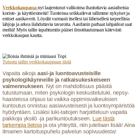
Verkkokaupassa
nyt laajentunut valikoima ihastuttavia aasiaiheisia
koriste- ja käyttöesineitä! Tuotteissa seikkailevat tallimme nykyiset ja
entiset aasikaverit. Löydät varmasti itsellesi tai läheisellesi tarpeellisia
lahjoja ja arkea ilahduttavia tavaroita. Aasifanin parhaat lahjaideat saat
meiltä! Myös tallin tapahtumiin pääset ilmoittautumaan kätevästi
verkkokaupan kautta.
Tutustu tallin verkkokauppaan tästä
Vapaita aikoja
aasi-ja luontoavusteisille
psykologikäynneille ja ratkaisukeskeiseen
valmennukseen
. Nyt on mahdollisuus päästä
tutustumaan, miten psykologin keskustelutuki, nepsy-
haasteissa ohjaus tai vaikka oppimisvaikeuksien
kuntoutus onnistuu aasiavusteisesti ja luontoympäristöä
hyödyntäen. Lisäksi luki-taitojen harjoitteluun vapaita
paikkoja yksilö -ja parikuntoutukseen.
Lue tästä
tarkempia tietoja
ja ota yhteyttä, niin jutellaan lisää! Aina
ilmainen kartoituspuhelu palvelun sopivuudesta!