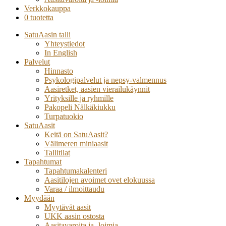
Verkkokauppa
0 tuotetta
SatuAasin talli
Yhteystiedot
In English
Palvelut
Hinnasto
Psykologipalvelut ja nepsy-valmennus
Aasiretket, aasien vierailukäynnit
Yrityksille ja ryhmille
Pakopeli Nälkäkiukku
Turpatuokio
SatuAasit
Keitä on SatuAasit?
Välimeren miniaasit
Tallitilat
Tapahtumat
Tapahtumakalenteri
Aasitilojen avoimet ovet elokuussa
Varaa / ilmoittaudu
Myydään
Myytävät aasit
UKK aasin ostosta
Aasitavaroita ja -loimia