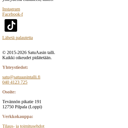
Instagram
Facebook-f
Lähetä palautetta
© 2015-2026 SatuAasin talli.
Kaikki oikeudet pidätetään.
Yhteystiedot:
satu@satuaasintalli.fi
040 4123 725
Osoite:
Tevännön pikatie 191
12750 Pilpala (Loppi)
Verkkokauppa:
Tilaus- ja toimitusehdot