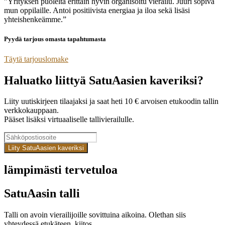
”Yrityksen puolelta erittäin hyvin organisoitu vierailu. Juuri sopiva
mun oppilaille. Antoi positiivista energiaa ja iloa sekä lisäsi
yhteishenkeämme.”
Pyydä tarjous omasta tapahtumasta
Täytä tarjouslomake
Haluatko liittyä SatuAasien kaveriksi?
Liity uutiskirjeen tilaajaksi ja saat heti 10 € arvoisen etukoodin tallin
verkkokauppaan.
Pääset lisäksi virtuaaliselle tallivierailulle.
Liity SatuAasien kaveriksi
lämpimästi tervetuloa
SatuAasin talli
Talli on avoin vierailijoille sovittuina aikoina. Olethan siis
yhteydessä etukäteen, kiitos.