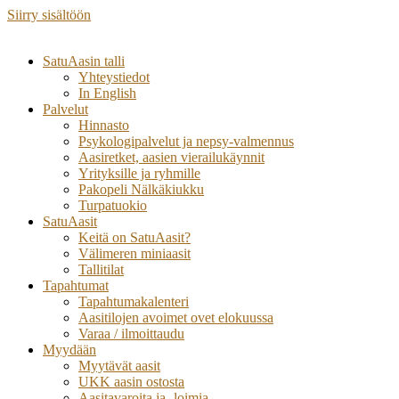
Siirry sisältöön
SatuAasin talli
Yhteystiedot
In English
Palvelut
Hinnasto
Psykologipalvelut ja nepsy-valmennus
Aasiretket, aasien vierailukäynnit
Yrityksille ja ryhmille
Pakopeli Nälkäkiukku
Turpatuokio
SatuAasit
Keitä on SatuAasit?
Välimeren miniaasit
Tallitilat
Tapahtumat
Tapahtumakalenteri
Aasitilojen avoimet ovet elokuussa
Varaa / ilmoittaudu
Myydään
Myytävät aasit
UKK aasin ostosta
Aasitavaroita ja -loimia