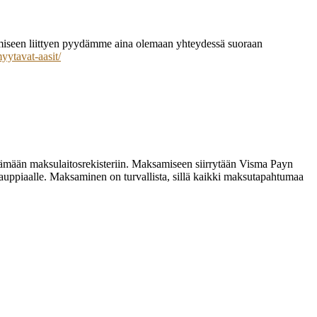
miseen liittyen pyydämme aina olemaan yhteydessä suoraan
yytavat-aasit/
ämään maksulaitosrekisteriin. Maksamiseen siirrytään Visma Payn
auppiaalle. Maksaminen on turvallista, sillä kaikki maksutapahtumaa