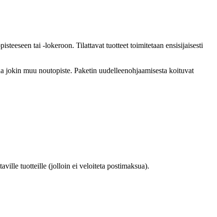
teeseen tai -lokeroon. Tilattavat tuotteet toimitetaan ensisijaisesti
tuna jokin muu noutopiste. Paketin uudelleenohjaamisesta koituvat
ille tuotteille (jolloin ei veloiteta postimaksua).