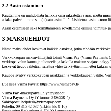
2.2 Aasin ostaminen
Kauttamme on mahdollista hankkia oma rakastettava aasi, mutta
aasi
asiakaspalveluumme satu(at)satuaasintalli.fi. Lisätietoa aasin ostoon
Aasin ostamiseen sekä toimittamiseen sovellamme erillisiä toimitus- j
3 MAKSUEHDOT
Nämä maksuehdot koskevat kaikkia ostoksia, jotka tehdään verkkok
Verkkokaupan maksuvälittäjänä toimii Visma Pay (Visma Payments Oy,
verkkopalvelun kautta ja tiliotteella ja laskulla maksun saajana näk
koskevat tiedot välitetään salattua yhteyttä käyttäen niin ettei kukaa
Kauppa syntyy verkkokaupan asiakkaan ja verkkokaupan välille. Verkk
Lue lisää Visma Paysta: https://www.vismapay.fi/
Visma Pay -maksupalvelun yhteystiedot
Visma Payments Oy (Y-tunnus 2486559-4)
Sähköposti: helpdesk@vismapay.com
Puhelin: 09 315 42 037 (arkisin klo 9-16)
Postiosoite: Brahenkatu 4, 53100 Lappeenranta