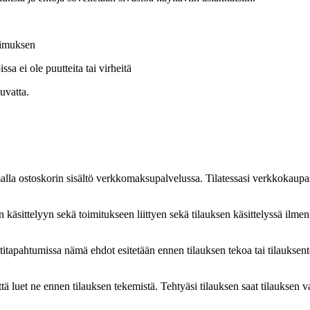
opimuksen
a ei ole puutteita tai virheitä
uvatta.
malla ostoskorin sisältö verkkomaksupalvelussa. Tilatessasi verkkokaupa
käsittelyyn sekä toimitukseen liittyen sekä tilauksen käsittelyssä ilmenn
itapahtumissa nämä ehdot esitetään ennen tilauksen tekoa tai tilauksent
tä luet ne ennen tilauksen tekemistä. Tehtyäsi tilauksen saat tilauksen 