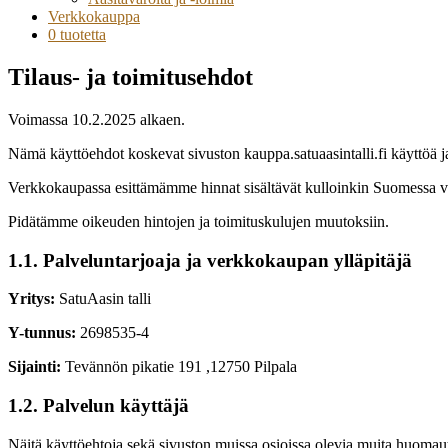
Verkkokauppa
0 tuotetta
Tilaus- ja toimitusehdot
Voimassa 10.2.2025 alkaen.
Nämä käyttöehdot koskevat sivuston kauppa.satuaasintalli.fi käyttöä ja
Verkkokaupassa esittämämme hinnat sisältävät kulloinkin Suomessa voi
Pidätämme oikeuden hintojen ja toimituskulujen muutoksiin.
1.1. Palveluntarjoaja ja verkkokaupan ylläpitäjä
Yritys:
SatuAasin talli
Y-tunnus:
2698535-4
Sijainti:
Tevännön pikatie 191 ,12750 Pilpala
1.2. Palvelun käyttäjä
Näitä käyttöehtoja sekä sivuston muissa osioissa olevia muita huomautu