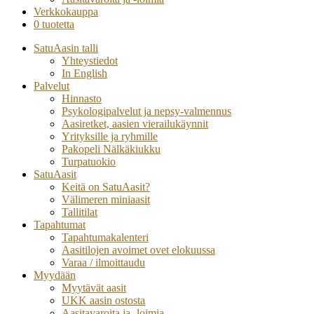
Verkkokauppa
0 tuotetta
SatuAasin talli
Yhteystiedot
In English
Palvelut
Hinnasto
Psykologipalvelut ja nepsy-valmennus
Aasiretket, aasien vierailukäynnit
Yrityksille ja ryhmille
Pakopeli Nälkäkiukku
Turpatuokio
SatuAasit
Keitä on SatuAasit?
Välimeren miniaasit
Tallitilat
Tapahtumat
Tapahtumakalenteri
Aasitilojen avoimet ovet elokuussa
Varaa / ilmoittaudu
Myydään
Myytävät aasit
UKK aasin ostosta
Aasitavaroita ja -loimia