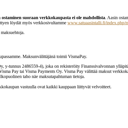
n ostaminen suoraan verkkokaupasta ei ole mahdollista
. Aasin osta
 liittyen löydät myös verkkosivultamme
www.satuaasintalli.fi/index.php/m
a maksuehtoja.
aupassamme. Maksunvälittäjänä toimii VismaPay.
 y-tunnus 2486559-4), joka on rekisteröity Finanssivalvonnan ylläpit
yy Visma Pay tai Visma Payments Oy. Visma Pay välittää maksut verkkok
n ulkopuolinen taho näe maksutapahtuman tietoja.
okaupan vastuulla ovat kaikki kauppaan liittyvät velvoitteet.