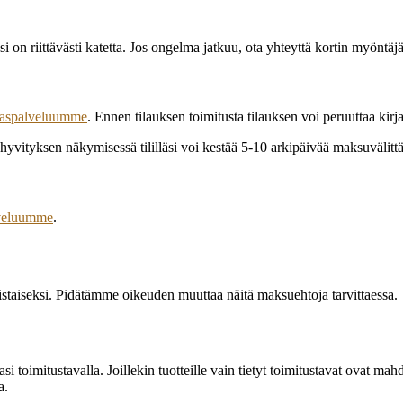
lläsi on riittävästi katetta. Jos ongelma jatkuu, ota yhteyttä kortin myöntäj
akaspalveluumm
e
. Ennen tilauksen toimitusta tilauksen voi peruuttaa kirja
hyvityksen näkymisessä tililläsi voi kestää 5-10 arkipäivää maksuvälittäj
lveluumme
.
taiseksi. Pidätämme oikeuden muuttaa näitä maksuehtoja tarvittaessa.
si toimitustavalla. Joillekin tuotteille vain tietyt toimitustavat ovat ma
a.