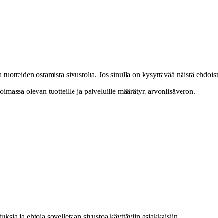
 tuotteiden ostamista sivustolta. Jos sinulla on kysyttävää näistä ehdoi
massa olevan tuotteille ja palveluille määrätyn arvonlisäveron.
ksia ja ehtoja sovelletaan sivustoa käyttäviin asiakkaisiin.