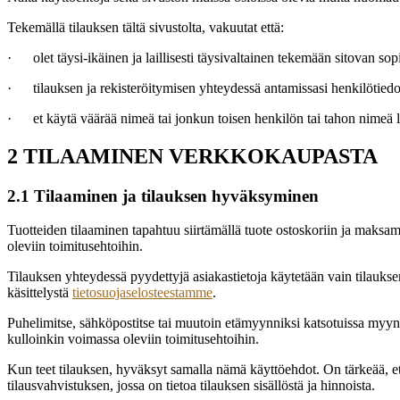
Tekemällä tilauksen tältä sivustolta, vakuutat että:
· olet täysi-ikäinen ja laillisesti täysivaltainen tekemään sitovan s
· tilauksen ja rekisteröitymisen yhteydessä antamissasi henkilötiedoiss
· et käytä väärää nimeä tai jonkun toisen henkilön tai tahon nimeä l
2 TILAAMINEN VERKKOKAUPASTA
2.1 Tilaaminen ja tilauksen hyväksyminen
Tuotteiden tilaaminen tapahtuu siirtämällä tuote ostoskoriin ja maksa
oleviin toimitusehtoihin.
Tilauksen yhteydessä pyydettyjä asiakastietoja käytetään vain tilauksen 
käsittelystä
tietosuojaselosteestamme
.
Puhelimitse, sähköpostitse tai muutoin etämyynniksi katsotuissa myynt
kulloinkin voimassa oleviin toimitusehtoihin.
Kun teet tilauksen, hyväksyt samalla nämä käyttöehdot. On tärkeää, et
tilausvahvistuksen, jossa on tietoa tilauksen sisällöstä ja hinnoista.