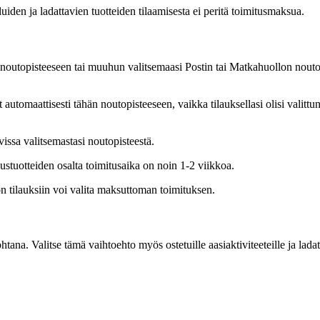
uiden ja ladattavien tuotteiden tilaamisesta ei peritä toimitusmaksua.
 noutopisteeseen tai muuhun valitsemaasi Postin tai Matkahuollon noutopis
 automaattisesti tähän noutopisteeseen, vaikka tilauksellasi olisi valit
vissa valitsemastasi noutopisteestä.
ustuotteiden osalta toimitusaika on noin 1-2 viikkoa.
on tilauksiin voi valita maksuttoman toimituksen.
. Valitse tämä vaihtoehto myös ostetuille aasiaktiviteeteille ja ladattav