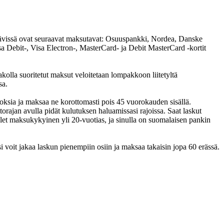
ttävissä ovat seuraavat maksutavat: Osuuspankki, Nordea, Danske
 Debit-, Visa Electron-, MasterCard- ja Debit MasterCard -kortit
lla suoritetut maksut veloitetaan lompakkoon liitetyltä
sa.
oksia ja maksaa ne korottomasti pois 45 vuorokauden sisällä.
rajan avulla pidät kulutuksen haluamissasi rajoissa. Saat laskut
let maksukykyinen yli 20-vuotias, ja sinulla on suomalaisen pankin
si voit jakaa laskun pienempiin osiin ja maksaa takaisin jopa 60 erässä.