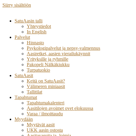
Siirry sisältöön
SatuAasin talli
Yhteystiedot
In English
Palvelut
Hinnasto
Psykologipalvelut ja nepsy-valmennus
Aasiretket, aasien vierailukäynnit
Yrityksille ja ryhmille
Pakopeli Nälkäkiukku
Turpatuokio
SatuAasit
Keitä on SatuAasit?
Välimeren miniaasit
Tallitilat
Tapahtumat
Tapahtumakalenteri
Aasitilojen avoimet ovet elokuussa
Varaa / ilmoittaudu
Myydään
Myytävät aasit
UKK aasin ostosta
Aasitavaroita ja -loimia