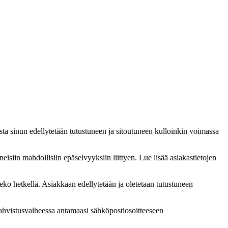
sta sinun edellytetään tutustuneen ja sitoutuneen kulloinkin voimassa
eisiin mahdollisiin epäselvyyksiin liittyen. Lue lisää asiakastietojen
eko hetkellä. Asiakkaan edellytetään ja oletetaan tutustuneen
vahvistusvaiheessa antamaasi sähköpostiosoitteeseen