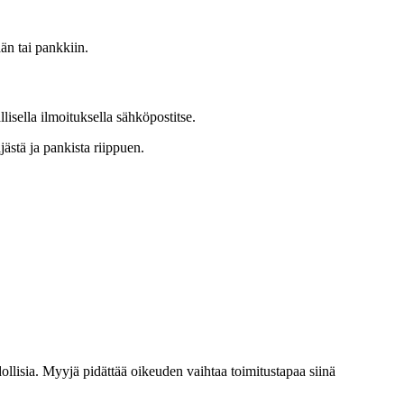
ään tai pankkiin.
llisella ilmoituksella sähköpostitse.
ästä ja pankista riippuen.
hdollisia. Myyjä pidättää oikeuden vaihtaa toimitustapaa siinä