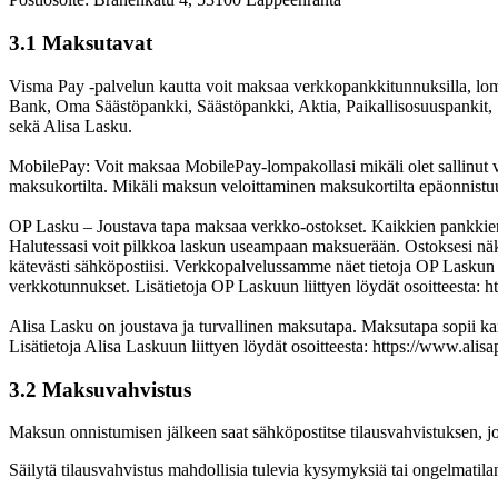
3.1 Maksutavat
Visma Pay -palvelun kautta voit maksaa verkkopankkitunnuksilla, lomp
Bank, Oma Säästöpankki, Säästöpankki, Aktia, Paikallisosuuspankit, 
sekä Alisa Lasku.
MobilePay: Voit maksaa MobilePay-lompakollasi mikäli olet sallinut 
maksukortilta. Mikäli maksun veloittaminen maksukortilta epäonnist
OP Lasku – Joustava tapa maksaa verkko-ostokset. Kaikkien pankkien a
Halutessasi voit pilkkoa laskun useampaan maksuerään. Ostoksesi näkyv
kätevästi sähköpostiisi. Verkkopalvelussamme näet tietoja OP Laskun 
verkkotunnukset. Lisätietoja OP Laskuun liittyen löydät osoitteesta: 
Alisa Lasku on joustava ja turvallinen maksutapa. Maksutapa sopii kaiki
Lisätietoja Alisa Laskuun liittyen löydät osoitteesta: https://www.alisa
3.2 Maksuvahvistus
Maksun onnistumisen jälkeen saat sähköpostitse tilausvahvistuksen, jo
Säilytä tilausvahvistus mahdollisia tulevia kysymyksiä tai ongelmatilan