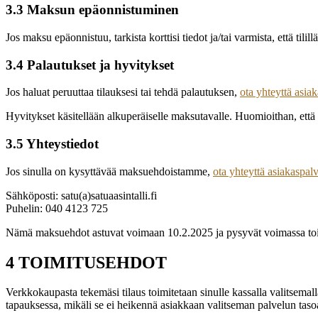
3.3 Maksun epäonnistuminen
Jos maksu epäonnistuu, tarkista korttisi tiedot ja/tai varmista, että tili
3.4 Palautukset ja hyvitykset
Jos haluat peruuttaa tilauksesi tai tehdä palautuksen,
ota yhteyttä asi
Hyvitykset käsitellään alkuperäiselle maksutavalle. Huomioithan, että 
3.5 Yhteystiedot
Jos sinulla on kysyttävää maksuehdoistamme,
ota yhteyttä asiakaspa
Sähköposti: satu(a)satuaasintalli.fi
Puhelin: 040 4123 725
Nämä maksuehdot astuvat voimaan 10.2.2025 ja pysyvät voimassa tois
4 TOIMITUSEHDOT
Verkkokaupasta tekemäsi tilaus toimitetaan sinulle kassalla valitsemalla
tapauksessa, mikäli se ei heikennä asiakkaan valitseman palvelun taso