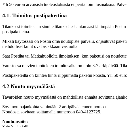
Yli 50 euron arvoisista tuoteostoksista ei peritä toimitusmaksua. Palvel
4.1. Toimitus postipakettina
Tilauksesi toimitetaan sinulle tilauksellesi antamaasi lähimpään Postin
postipaketteina.
Mikäli käytössäsi on Postin oma noutopiste-palvelu, ohjautuvat paketit
mahdolliset kulut ovat asiakkaan vastuulla.
Saat Postilta tai Matkahuollolta ilmoituksen, kun pakettisi on noudetta
Varastossa olevien tuotteiden toimitusaika on noin 3-7 arkipäivää. Tila
Postipaketeilla on kiinteä hinta riippumatta paketin koosta. Yli 50 eur
4.2 Nouto myymälästä
Tavaroiden nouto myymälästä on mahdollista ennalta sovittuna ajankohtana
Sovi noutoajankohta vähintään 2 arkipäivää ennen noutoa
Noudosta sovitaan soittamalla numeroon 040-4123725.
Nouto-osoite:
SatuAasin talli