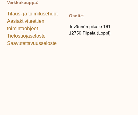
Verkkokauppa:
Tilaus- ja toimitusehdot
Osoite:
Aasiaktiviteettien
Tevännön pikatie 191
toimintaohjeet
12750 Pilpala (Loppi)
Tietosuojaseloste
Saavutettavuusseloste
Yhteystiedot:
© 2015-2025 SatuAasin
satu@satuaasintalli.fi
talli.
Kaikki oikeudet pidätetään.