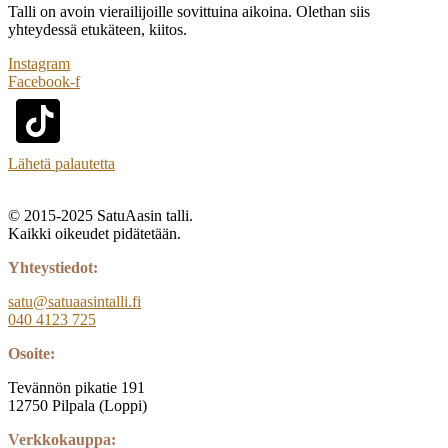
Talli on avoin vierailijoille sovittuina aikoina. Olethan siis
yhteydessä etukäteen, kiitos.
Instagram
Facebook-f
Lähetä palautetta
© 2015-2025 SatuAasin talli.
Kaikki oikeudet pidätetään.
Yhteystiedot:
satu@satuaasintalli.fi
040 4123 725
Osoite:
Tevännön pikatie 191
12750 Pilpala (Loppi)
Verkkokauppa: