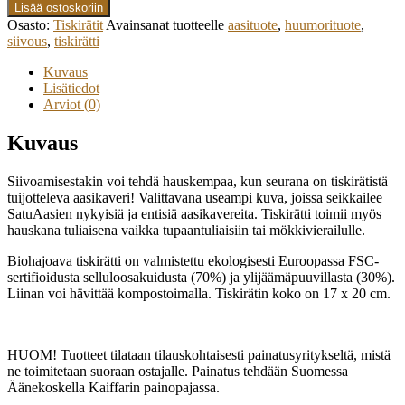
Lisää ostoskoriin
Osasto:
Tiskirätit
Avainsanat tuotteelle
aasituote
,
huumorituote
,
siivous
,
tiskirätti
Kuvaus
Lisätiedot
Arviot (0)
Kuvaus
Siivoamisestakin voi tehdä hauskempaa, kun seurana on tiskirätistä
tuijotteleva aasikaveri! Valittavana useampi kuva, joissa seikkailee
SatuAasien nykyisiä ja entisiä aasikavereita. Tiskirätti toimii myös
hauskana tuliaisena vaikka tupaantuliaisiin tai mökkivierailulle.
Biohajoava tiskirätti on valmistettu ekologisesti Euroopassa FSC-
sertifioidusta selluloosakuidusta (70%) ja ylijäämäpuuvillasta (30%).
Liinan voi hävittää kompostoimalla. Tiskirätin koko on 17 x 20 cm.
HUOM! Tuotteet tilataan tilauskohtaisesti painatusyritykseltä, mistä
ne toimitetaan suoraan ostajalle. Painatus tehdään Suomessa
Äänekoskella Kaiffarin painopajassa.