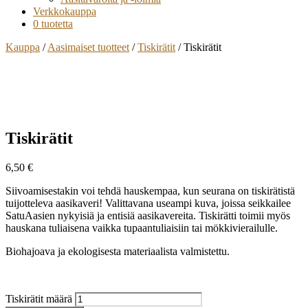
Verkkokauppa
0 tuotetta
Kauppa
/
Aasimaiset tuotteet
/
Tiskirätit
/ Tiskirätit
Tiskirätit
6,50
€
Siivoamisestakin voi tehdä hauskempaa, kun seurana on tiskirätistä
tuijotteleva aasikaveri! Valittavana useampi kuva, joissa seikkailee
SatuAasien nykyisiä ja entisiä aasikavereita. Tiskirätti toimii myös
hauskana tuliaisena vaikka tupaantuliaisiin tai mökkivierailulle.
Biohajoava ja ekologisesta materiaalista valmistettu.
Tiskirätit määrä