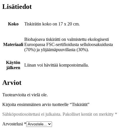
Lisätiedot
Koko
Tiskirätin koko on 17 x 20 cm.
Biohajoava tiskirätti on valmistettu ekologisesti
Materiaali
Euroopassa FSC-sertifioidusta selluloosakuidusta
(70%) ja ylijäämäpuuvillasta (30%).
Käytön
Liinan voi hävittää kompostoimalla.
jälkeen
Arviot
Tuotearvioita ei vielä ole.
Kirjoita ensimmäinen arvio tuotteelle “Tiskirätit”
Sähköpostiosoitettasi ei julkaista.
Pakolliset kentät on merkitty
*
Arvostelusi
*