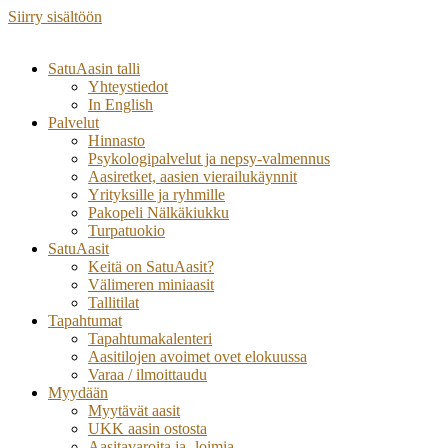
Siirry sisältöön
SatuAasin talli
Yhteystiedot
In English
Palvelut
Hinnasto
Psykologipalvelut ja nepsy-valmennus
Aasiretket, aasien vierailukäynnit
Yrityksille ja ryhmille
Pakopeli Nälkäkiukku
Turpatuokio
SatuAasit
Keitä on SatuAasit?
Välimeren miniaasit
Tallitilat
Tapahtumat
Tapahtumakalenteri
Aasitilojen avoimet ovet elokuussa
Varaa / ilmoittaudu
Myydään
Myytävät aasit
UKK aasin ostosta
Aasitavaroita ja -loimia