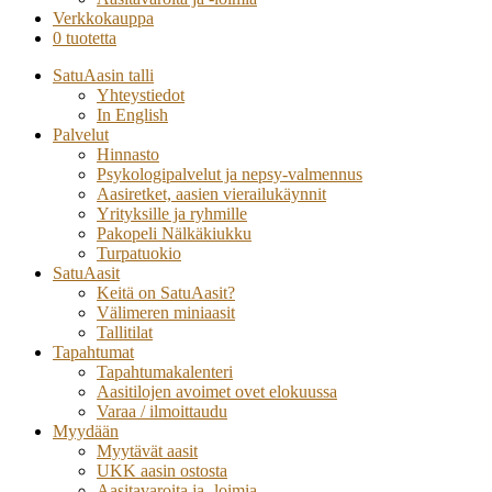
Verkkokauppa
0 tuotetta
SatuAasin talli
Yhteystiedot
In English
Palvelut
Hinnasto
Psykologipalvelut ja nepsy-valmennus
Aasiretket, aasien vierailukäynnit
Yrityksille ja ryhmille
Pakopeli Nälkäkiukku
Turpatuokio
SatuAasit
Keitä on SatuAasit?
Välimeren miniaasit
Tallitilat
Tapahtumat
Tapahtumakalenteri
Aasitilojen avoimet ovet elokuussa
Varaa / ilmoittaudu
Myydään
Myytävät aasit
UKK aasin ostosta
Aasitavaroita ja -loimia