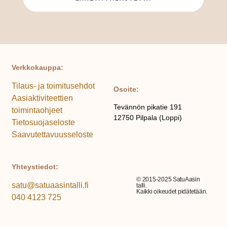
Verkkokauppa:
Tilaus- ja toimitusehdot
Osoite:
Aasiaktiviteettien
Tevännön pikatie 191
toimintaohjeet
12750 Pilpala (Loppi)
Tietosuojaseloste
Saavutettavuusseloste
Yhteystiedot:
© 2015-2025 SatuAasin
satu@satuaasintalli.fi
talli.
Kaikki oikeudet pidätetään.
040 4123 725