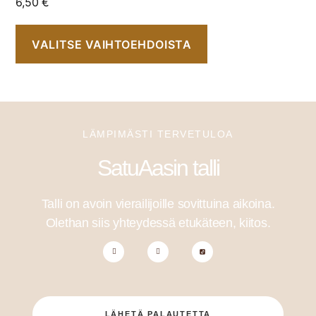
6,50
€
VALITSE VAIHTOEHDOISTA
LÄMPIMÄSTI TERVETULOA
SatuAasin talli
Talli on avoin vierailijoille sovittuina aikoina.
Olethan siis yhteydessä etukäteen, kiitos.
LÄHETÄ PALAUTETTA