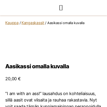
Kauppa
Kangaskassit
/
/ Aasikassi omalla kuvalla
Aasikassi omalla kuvalla
20,00
€
”I am with an ass!” lausahdus on kohteliaisuus,
sillä aasit ovat viisaita ja rauhaa rakastavia. Nyt
voit saada tämän kunniamaininnan personoidulla