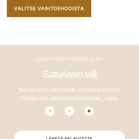
VALITSE VAIHTOEHDOISTA
LÄMPIMÄSTI TERVETULOA
SatuAasin talli
Talli on avoin vierailijoille sovittuina aikoina.
Olethan siis yhteydessä etukäteen, kiitos.
LÄHETÄ PALAUTETTA