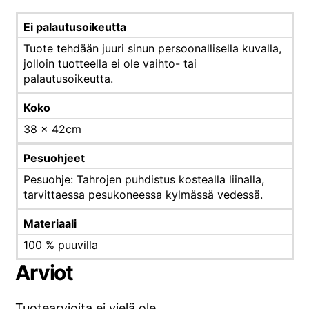
Ei palautusoikeutta
Tuote tehdään juuri sinun persoonallisella kuvalla,
jolloin tuotteella ei ole vaihto- tai
palautusoikeutta.
Koko
38 x 42cm
Pesuohjeet
Pesuohje: Tahrojen puhdistus kostealla liinalla,
tarvittaessa pesukoneessa kylmässä vedessä.
Materiaali
100 % puuvilla
Arviot
Tuotearvioita ei vielä ole.