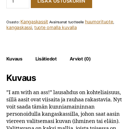
LISÄÄ OSTOSKORIIN
Kangaskassit
huumorituote
Osasto:
Avainsanat tuotteelle
,
kangaskassi
tuote omalla kuvalla
,
Kuvaus
Lisätiedot
Arviot (0)
Kuvaus
”I am with an ass!” lausahdus on kohteliaisuus,
sillä aasit ovat viisaita ja rauhaa rakastavia. Nyt
voit saada tämän kunniamaininnan
personoidulla kangaskassilla, johon saat aasin
viereen valitsemasi kuvan (ihminen tai eläin).
Valittavana on kaksi mallia, joista toisessa on