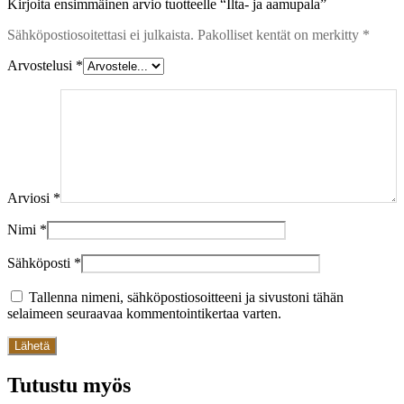
Kirjoita ensimmäinen arvio tuotteelle “Ilta- ja aamupala”
Sähköpostiosoitettasi ei julkaista.
Pakolliset kentät on merkitty
*
Arvostelusi
*
Arviosi
*
Nimi
*
Sähköposti
*
Tallenna nimeni, sähköpostiosoitteeni ja sivustoni tähän
selaimeen seuraavaa kommentointikertaa varten.
Tutustu myös