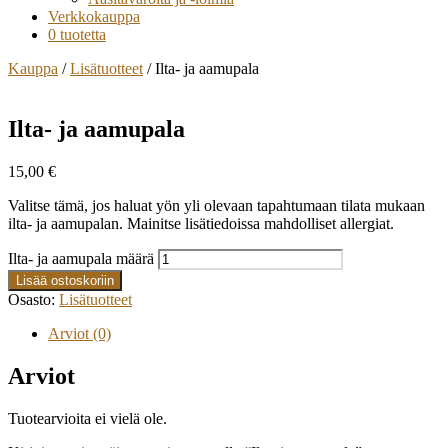
Verkkokauppa
0 tuotetta
Kauppa
/
Lisätuotteet
/ Ilta- ja aamupala
Ilta- ja aamupala
15,00
€
Valitse tämä, jos haluat yön yli olevaan tapahtumaan tilata mukaan
ilta- ja aamupalan. Mainitse lisätiedoissa mahdolliset allergiat.
Ilta- ja aamupala määrä
Lisää ostoskoriin
Osasto:
Lisätuotteet
Arviot (0)
Arviot
Tuotearvioita ei vielä ole.