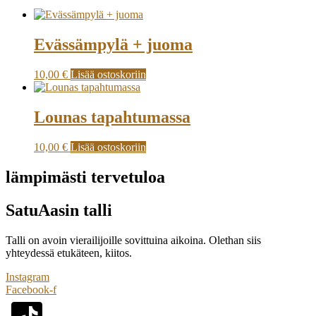
Evässämpylä + juoma
10,00
€
Lisää ostoskoriin
Lounas tapahtumassa
10,00
€
Lisää ostoskoriin
lämpimästi tervetuloa
SatuAasin talli
Talli on avoin vierailijoille sovittuina aikoina. Olethan siis
yhteydessä etukäteen, kiitos.
Instagram
Facebook-f