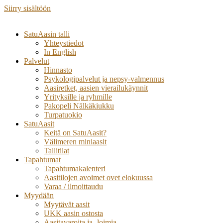
Siirry sisältöön
SatuAasin talli
Yhteystiedot
In English
Palvelut
Hinnasto
Psykologipalvelut ja nepsy-valmennus
Aasiretket, aasien vierailukäynnit
Yrityksille ja ryhmille
Pakopeli Nälkäkiukku
Turpatuokio
SatuAasit
Keitä on SatuAasit?
Välimeren miniaasit
Tallitilat
Tapahtumat
Tapahtumakalenteri
Aasitilojen avoimet ovet elokuussa
Varaa / ilmoittaudu
Myydään
Myytävät aasit
UKK aasin ostosta
Aasitavaroita ja -loimia