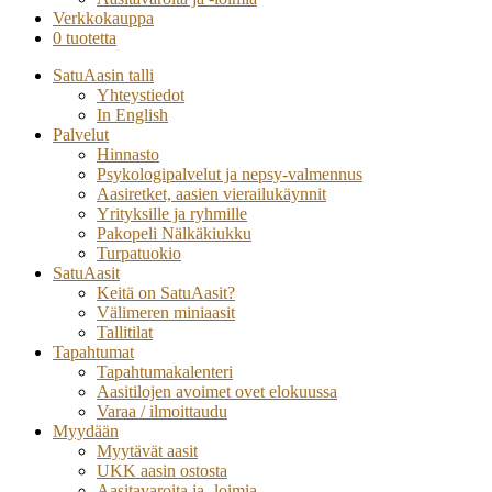
Verkkokauppa
0 tuotetta
SatuAasin talli
Yhteystiedot
In English
Palvelut
Hinnasto
Psykologipalvelut ja nepsy-valmennus
Aasiretket, aasien vierailukäynnit
Yrityksille ja ryhmille
Pakopeli Nälkäkiukku
Turpatuokio
SatuAasit
Keitä on SatuAasit?
Välimeren miniaasit
Tallitilat
Tapahtumat
Tapahtumakalenteri
Aasitilojen avoimet ovet elokuussa
Varaa / ilmoittaudu
Myydään
Myytävät aasit
UKK aasin ostosta
Aasitavaroita ja -loimia