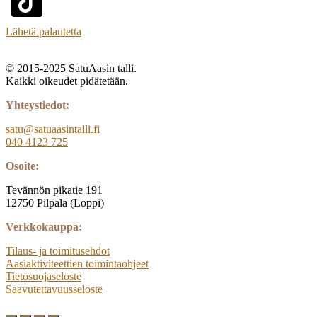
Lähetä palautetta
© 2015-2025 SatuAasin talli.
Kaikki oikeudet pidätetään.
Yhteystiedot:
satu@satuaasintalli.fi
040 4123 725
Osoite:
Tevännön pikatie 191
12750 Pilpala (Loppi)
Verkkokauppa:
Tilaus- ja toimitusehdot
Aasiaktiviteettien toimintaohjeet
Tietosuojaseloste
Saavutettavuusseloste