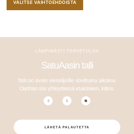
VALITSE VAIHTOEHDOISTA
LÄMPIMÄSTI TERVETULOA
SatuAasin talli
Talli on avoin vierailijoille sovittuina aikoina.
Olethan siis yhteydessä etukäteen, kiitos.
LÄHETÄ PALAUTETTA