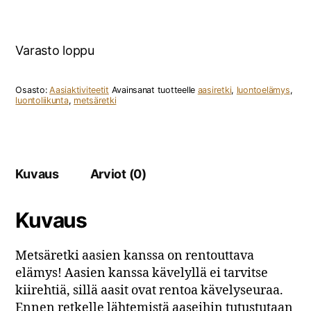
Varasto loppu
Osasto:
Aasiaktiviteetit
Avainsanat tuotteelle
aasiretki
,
luontoelämys
,
luontoliikunta
,
metsäretki
Kuvaus
Arviot (0)
Kuvaus
Metsäretki aasien kanssa on rentouttava
elämys! Aasien kanssa kävelyllä ei tarvitse
kiirehtiä, sillä aasit ovat rentoa kävelyseuraa.
Ennen retkelle lähtemistä aaseihin tutustutaan