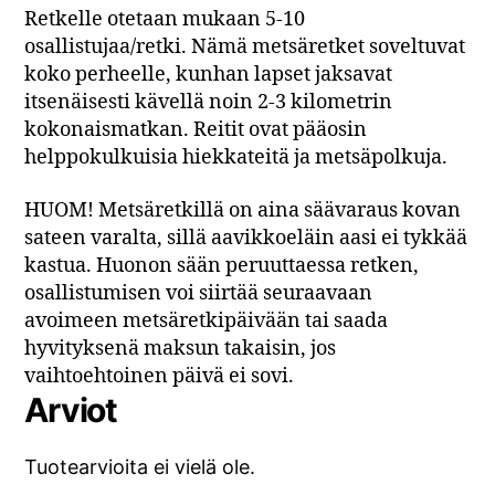
Retkelle otetaan mukaan 5-10
osallistujaa/retki. Nämä metsäretket soveltuvat
koko perheelle, kunhan lapset jaksavat
itsenäisesti kävellä noin 2-3 kilometrin
kokonaismatkan. Reitit ovat pääosin
helppokulkuisia hiekkateitä ja metsäpolkuja.
HUOM! Metsäretkillä on aina säävaraus kovan
sateen varalta, sillä aavikkoeläin aasi ei tykkää
kastua. Huonon sään peruuttaessa retken,
osallistumisen voi siirtää seuraavaan
avoimeen metsäretkipäivään tai saada
hyvityksenä maksun takaisin, jos
vaihtoehtoinen päivä ei sovi.
Arviot
Tuotearvioita ei vielä ole.