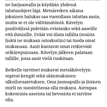
ne harjaamalla ja käydään yhdessä
talutusohjeet läpi. Metsäretken aikana
jokainen halukas saa vuorollaan taluttaa aasia,
mutta se ei ole välttämätöntä. Kävelyn
puolivälissä pidetään evästauko sekä aaseille
että ihmisille. Eväät voi tilata tallilta (muista
lisätä ne mukaan ostoskoriin) tai tuoda omat
mukanaan. Aasit kantavat omat retkieväät
selkärepuissaan. Kävelyn jälkeen palataan
tallille, jossa aasit vielä ruokitaan.
Retkelle tarvitset mukavat metsäkävelyyn
sopivat kengät sekä säänmukaisen
ulkoiluvaatetuksen. Oma juomapullo ja iloinen
mieli on suositeltavaa olla mukana. Aiempaa
kokemusta aaseista tai hevosista ei tarvitse
olla.