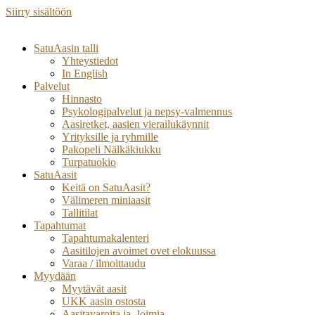
Siirry sisältöön
SatuAasin talli
Yhteystiedot
In English
Palvelut
Hinnasto
Psykologipalvelut ja nepsy-valmennus
Aasiretket, aasien vierailukäynnit
Yrityksille ja ryhmille
Pakopeli Nälkäkiukku
Turpatuokio
SatuAasit
Keitä on SatuAasit?
Välimeren miniaasit
Tallitilat
Tapahtumat
Tapahtumakalenteri
Aasitilojen avoimet ovet elokuussa
Varaa / ilmoittaudu
Myydään
Myytävät aasit
UKK aasin ostosta
Aasitavaroita ja -loimia