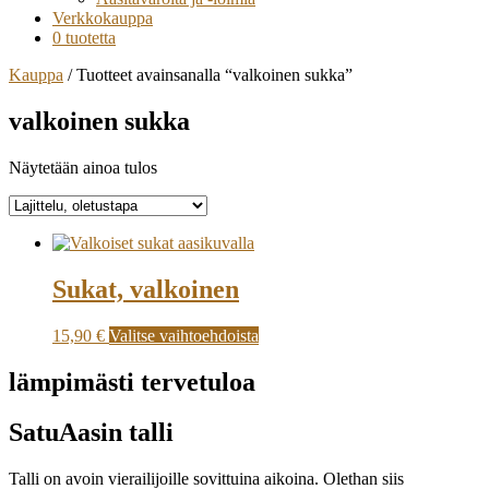
Verkkokauppa
0 tuotetta
Kauppa
/ Tuotteet avainsanalla “valkoinen sukka”
valkoinen sukka
Näytetään ainoa tulos
Sukat, valkoinen
15,90
€
Valitse vaihtoehdoista
lämpimästi tervetuloa
SatuAasin talli
Talli on avoin vierailijoille sovittuina aikoina. Olethan siis