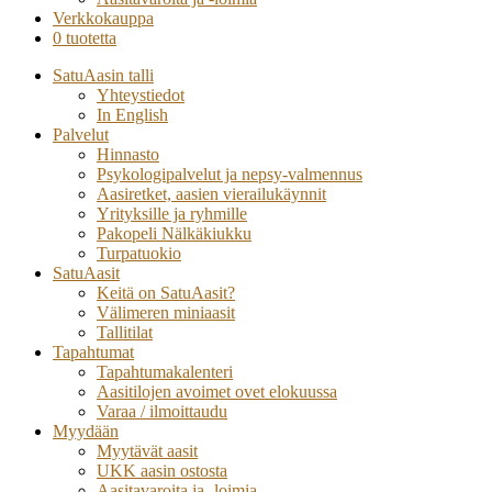
Verkkokauppa
0 tuotetta
SatuAasin talli
Yhteystiedot
In English
Palvelut
Hinnasto
Psykologipalvelut ja nepsy-valmennus
Aasiretket, aasien vierailukäynnit
Yrityksille ja ryhmille
Pakopeli Nälkäkiukku
Turpatuokio
SatuAasit
Keitä on SatuAasit?
Välimeren miniaasit
Tallitilat
Tapahtumat
Tapahtumakalenteri
Aasitilojen avoimet ovet elokuussa
Varaa / ilmoittaudu
Myydään
Myytävät aasit
UKK aasin ostosta
Aasitavaroita ja -loimia