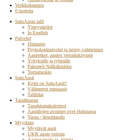
Verkkokauppa
0 tuotetta
SatuAasin talli
Yhteystiedot
In English
Palvelut
Hinnasto
Psykologipalvelut ja nepsy-valmennus
Aasiretket, aasien vierailukäynnit
Yrityksille ja ryhmille
Pakopeli Nälkäkiukku
Turpatuokio
SatuAasit
Keitä on SatuAasit?
Välimeren miniaasit
Tallitilat
Tapahtumat
Tapahtumakalenteri
Aasitilojen avoimet ovet elokuussa
Varaa / ilmoittaudu
Myydään
Myytävät aasit
UKK aasin ostosta
Aasitavaroita ja -loimia