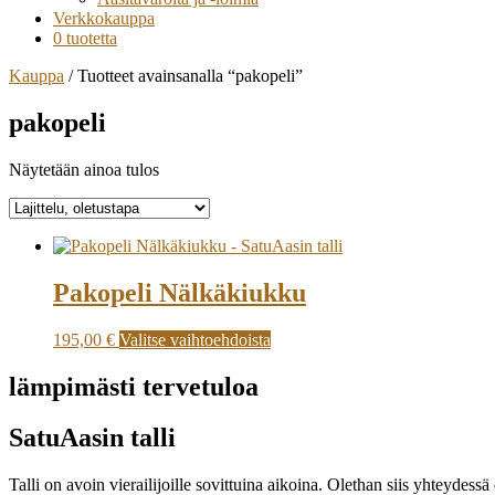
Verkkokauppa
0 tuotetta
Kauppa
/ Tuotteet avainsanalla “pakopeli”
pakopeli
Näytetään ainoa tulos
Pakopeli Nälkäkiukku
195,00
€
Valitse vaihtoehdoista
lämpimästi tervetuloa
SatuAasin talli
Talli on avoin vierailijoille sovittuina aikoina. Olethan siis yhteydessä 