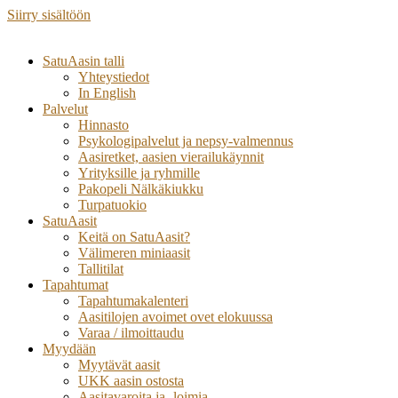
Siirry sisältöön
SatuAasin talli
Yhteystiedot
In English
Palvelut
Hinnasto
Psykologipalvelut ja nepsy-valmennus
Aasiretket, aasien vierailukäynnit
Yrityksille ja ryhmille
Pakopeli Nälkäkiukku
Turpatuokio
SatuAasit
Keitä on SatuAasit?
Välimeren miniaasit
Tallitilat
Tapahtumat
Tapahtumakalenteri
Aasitilojen avoimet ovet elokuussa
Varaa / ilmoittaudu
Myydään
Myytävät aasit
UKK aasin ostosta
Aasitavaroita ja -loimia