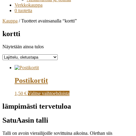
Verkkokauppa
0 tuotetta
Kauppa
/ Tuotteet avainsanalla “kortti”
kortti
Näytetään ainoa tulos
Postikortit
1,50
€
Valitse vaihtoehdoista
lämpimästi tervetuloa
SatuAasin talli
Talli on avoin vierailijoille sovittuina aikoina. Olethan siis