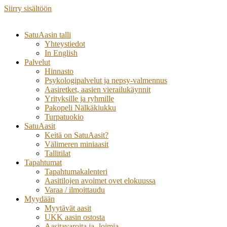
Siirry sisältöön
SatuAasin talli
Yhteystiedot
In English
Palvelut
Hinnasto
Psykologipalvelut ja nepsy-valmennus
Aasiretket, aasien vierailukäynnit
Yrityksille ja ryhmille
Pakopeli Nälkäkiukku
Turpatuokio
SatuAasit
Keitä on SatuAasit?
Välimeren miniaasit
Tallitilat
Tapahtumat
Tapahtumakalenteri
Aasitilojen avoimet ovet elokuussa
Varaa / ilmoittaudu
Myydään
Myytävät aasit
UKK aasin ostosta
Aasitavaroita ja -loimia