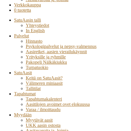
Verkkokauppa
0 tuotetta
SatuAasin talli
Yhteystiedot
In English
Palvelut
Hinnasto
Psykologipalvelut ja nepsy-valmennus
Aasiretket, aasien vierailukäynnit
Yrityksille ja ryhmille
Pakopeli Nälkäkiukku
Turpatuokio
SatuAasit
Keitä on SatuAasit?
Välimeren miniaasit
Tallitilat
Tapahtumat
Tapahtumakalenteri
Aasitilojen avoimet ovet elokuussa
Varaa / ilmoittaudu
Myydään
Myytävät aasit
UKK aasin ostosta
Aasitavaroita ja -loimia