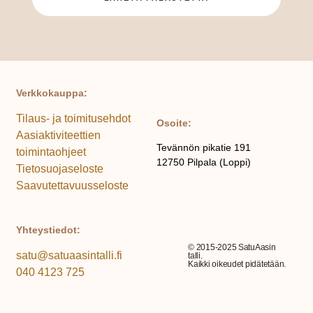
Verkkokauppa:
Tilaus- ja toimitusehdot
Osoite:
Aasiaktiviteettien
Tevännön pikatie 191
toimintaohjeet
12750 Pilpala (Loppi)
Tietosuojaseloste
Saavutettavuusseloste
Yhteystiedot:
© 2015-2025 SatuAasin
satu@satuaasintalli.fi
talli.
Kaikki oikeudet pidätetään.
040 4123 725