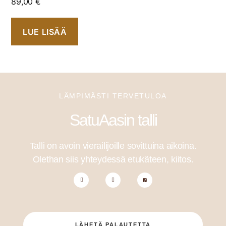
89,00
€
LUE LISÄÄ
LÄMPIMÄSTI TERVETULOA
SatuAasin talli
Talli on avoin vierailijoille sovittuina aikoina.
Olethan siis yhteydessä etukäteen, kiitos.
LÄHETÄ PALAUTETTA